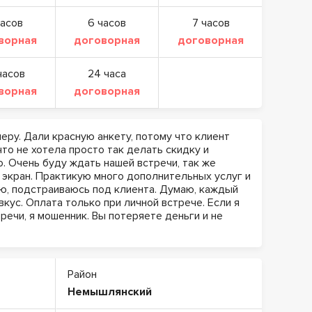
часов
6 часов
7 часов
ворная
договорная
договорная
часов
24 часа
ворная
договорная
еру. Дали красную анкету, потому что клиент
что не хотела просто так делать скидку и
. Очень буду ждать нашей встречи, так же
экран. Практикую много дополнительных услуг и
ю, подстраиваюсь под клиента. Думаю, каждый
вкус. Оплата только при личной встрече. Если я
ечи, я мошенник. Вы потеряете деньги и не
Район
Немышлянский