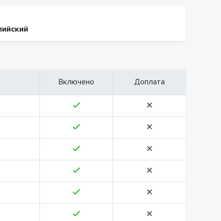
лийский
Включено
Доплата