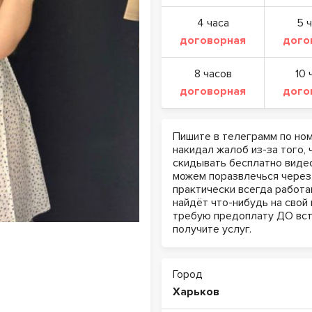
4 часа
5 
договорная
дого
8 часов
10 
договорная
дого
Пишите в телеграмм по ном
накидал жалоб из-за того, 
скидывать бесплатно видео
можем поразвлечься через 
практически всегда работа
найдёт что-нибудь на свой 
требую предоплату ДО встр
получите услуг.
Город
Харьков