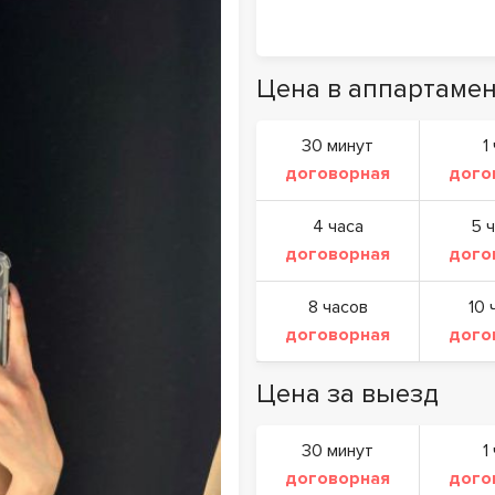
Цена в аппартамен
30 минут
1
договорная
дого
4 часа
5 
договорная
дого
8 часов
10 
договорная
дого
Цена за выезд
30 минут
1
договорная
дого