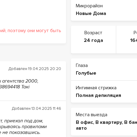
Микрорайон
Новые Дома
й, поэтому они могут быть
Возраст
Р
24 года
16
Глаза
Добавлен 19.04.2025 20:20
Голубые
ы агентства 2000,
8694418 Такі
Интимная стрижка
Полная депиляция
Добавлен 13.04.2025 11:46
Места выезда
т, приехал под дом,
В офис
,
В квартиру
,
В ба
рикрываясь правилами
авто
е не показавшись.