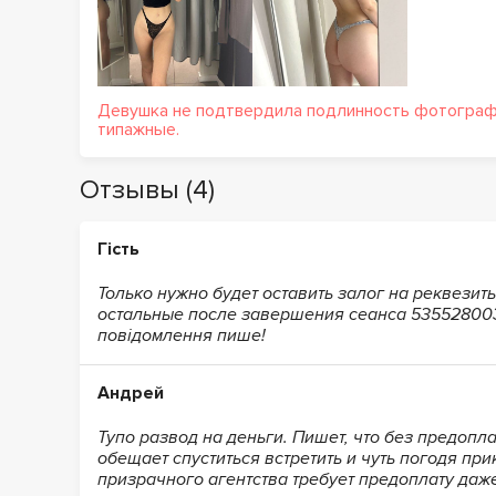
Девушка не подтвердила подлинность фотографи
типажные.
Отзывы (4)
Гість
Только нужно будет оставить залог на реквезит
остальные после завершения сеанса 535528003
повідомлення пише!
Андрей
Тупо развод на деньги. Пишет, что без предопла
обещает спуститься встретить и чуть погодя п
призрачного агентства требует предоплату даж