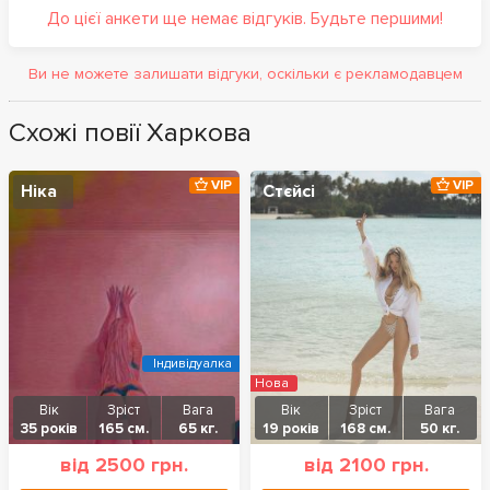
До цієї анкети ще немає відгуків. Будьте першими!
Ви не можете залишати відгуки, оскільки є рекламодавцем
Схожі повії Харкова
VIP
VIP
Ніка
Стєйсі
Індивідуалка
Нова
Вік
Зріст
Вага
Вік
Зріст
Вага
35 років
165 см.
65 кг.
19 років
168 см.
50 кг.
від 2500 грн.
від 2100 грн.