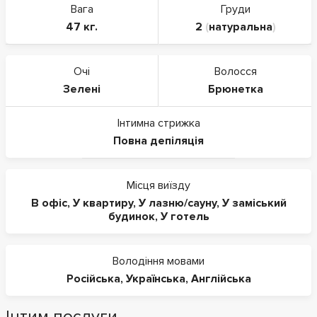
Вага
Груди
47 кг.
2
(
натуральна
)
Очі
Волосся
Зелені
Брюнетка
Інтимна стрижка
Повна депіляція
Місця виїзду
В офіс
,
У квартиру
,
У лазню/сауну
,
У заміський
будинок
,
У готель
Володіння мовами
Російська
,
Українська
,
Англійська
Інтим послуги