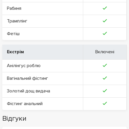
Рабиня
Трамплінг
Фетіш
Екстрім
Включені
Анілінгус роблю
Вагінальний фістинг
Золотий дощ видача
Фістинг анальний
Відгуки