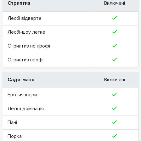
Стриптиз
Включені
Лесбі відверте
Лесбі-шоу легке
Стриптиз не профі
Стриптиз профі
Садо-мазо
Включені
Еротичні ігри
Легка домінація
Пані
Порка