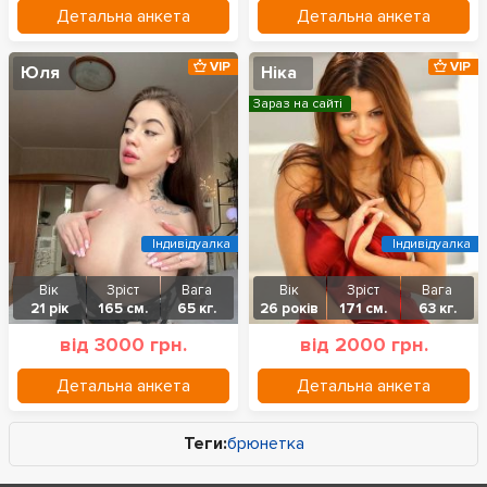
Детальна анкета
Детальна анкета
VIP
VIP
Юля
Ніка
Зараз на сайті
Індивідуалка
Індивідуалка
Вік
Зріст
Вага
Вік
Зріст
Вага
21 рік
165 см.
65 кг.
26 років
171 см.
63 кг.
від 3000 грн.
від 2000 грн.
Детальна анкета
Детальна анкета
Теги:
брюнетка