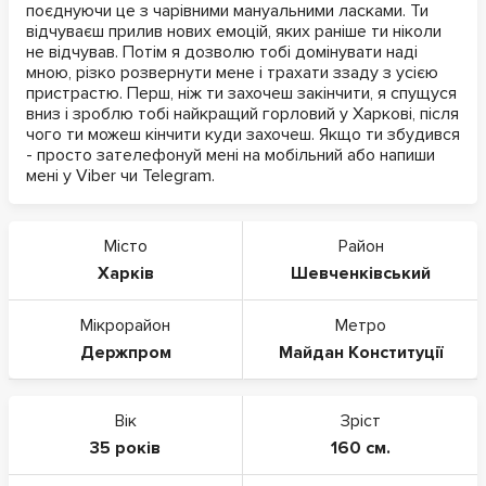
поєднуючи це з чарівними мануальними ласками. Ти
відчуваєш прилив нових емоцій, яких раніше ти ніколи
не відчував. Потім я дозволю тобі домінувати наді
мною, різко розвернути мене і трахати ззаду з усією
пристрастю. Перш, ніж ти захочеш закінчити, я спущуся
вниз і зроблю тобі найкращий горловий у Харкові, після
чого ти можеш кінчити куди захочеш. Якщо ти збудився
- просто зателефонуй мені на мобільний або напиши
мені у Viber чи Telegram.
Місто
Район
Харків
Шевченківський
Мікрорайон
Метро
Держпром
Майдан Конституції
Вік
Зріст
35 років
160 см.