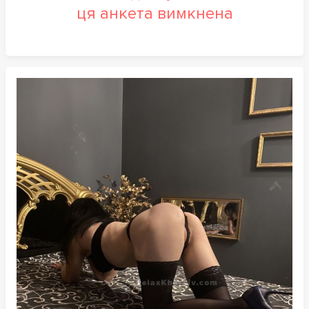
ця анкета вимкнена