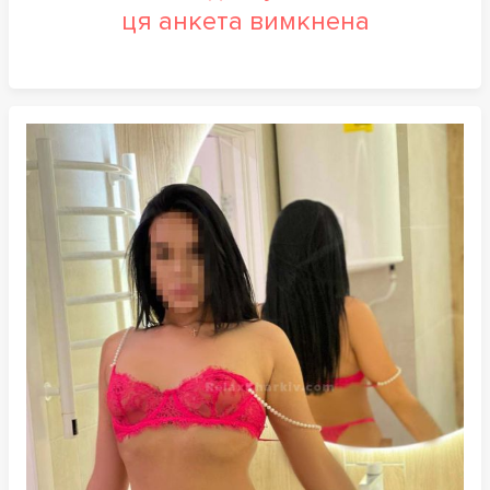
ця анкета вимкнена