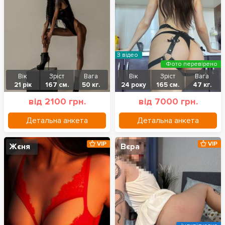
З відео
Фото перевірено
Вік
Зріст
Вага
Вік
Зріст
Вага
21 рік
167 см.
50 кг.
24 року
165 см.
47 кг.
від 2100 грн.
від 7000 грн.
Детальна анкета
Детальна анкета
VIP
VIP
Жєня
Вєра