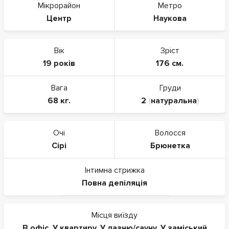
Мікрорайон
Метро
Центр
Наукова
Вік
Зріст
19 років
176 см.
Вага
Груди
68 кг.
2
(
натуральна
)
Очі
Волосся
Сірі
Брюнетка
Інтимна стрижка
Повна депіляція
Місця виїзду
В офіс
,
У квартиру
,
У лазню/сауну
,
У заміський