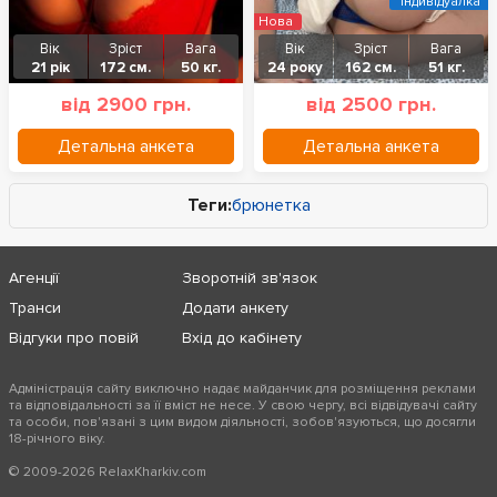
Індивідуалка
Нова
Вік
Зріст
Вага
Вік
Зріст
Вага
21 рік
172 см.
50 кг.
24 року
162 см.
51 кг.
від 2900 грн.
від 2500 грн.
Детальна анкета
Детальна анкета
Теги:
брюнетка
Агенції
Зворотній зв'язок
Транси
Додати анкету
Відгуки про повій
Вхід до кабінету
Адміністрація сайту виключно надає майданчик для розміщення реклами
та відповідальності за її вміст не несе. У свою чергу, всі відвідувачі сайту
та особи, пов'язані з цим видом діяльності, зобов'язуються, що досягли
18-річного віку.
© 2009-2026 RelaxKharkiv.com