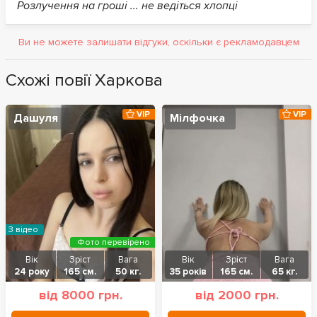
Розлучення на гроші ... не ведіться хлопці
Ви не можете залишати відгуки, оскільки є рекламодавцем
Схожі повії Харкова
VIP
VIP
Дашуля
Мілфочка
З відео
Фото перевірено
Вік
Зріст
Вага
Вік
Зріст
Вага
24 року
165 см.
50 кг.
35 років
165 см.
65 кг.
від 8000 грн.
від 2000 грн.