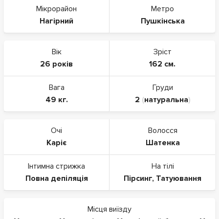
Мікрорайон
Метро
Нагірний
Пушкінська
Вік
Зріст
26 років
162 см.
Вага
Груди
49 кг.
2
(
натуральна
)
Очі
Волосся
Каріє
Шатенка
Інтимна стрижка
На тілі
Повна депіляція
Пірсинг
,
Татуювання
Місця виїзду