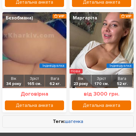
Детальна анкета
Детальна анкета
VIP
VIP
Бєзобмана)
Маргаріта
Індивідуалка
Індивідуалка
Нова
Вік
Зріст
Вага
Вік
Зріст
Вага
34 року
165 см.
62 кг.
23 року
170 см.
52 кг.
Договірна
від 3000 грн.
Детальна анкета
Детальна анкета
Теги:
шатенка