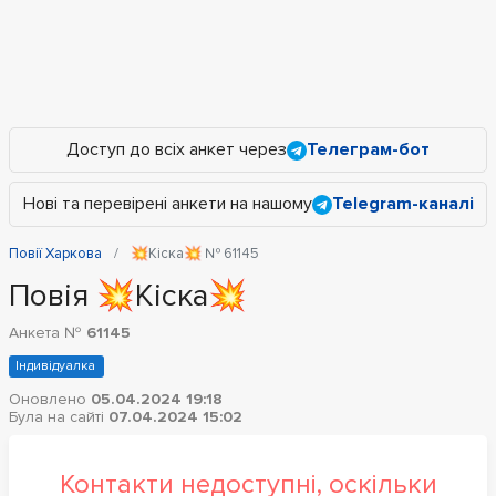
Доступ до всіх анкет через
Телеграм-бот
Нові та перевірені анкети на нашому
Telegram-каналі
Повії Харкова
💥Кіска💥 № 61145
Повія 💥Кіска💥
Анкета №
61145
Індивідуалка
Оновлено
05.04.2024 19:18
Була на сайті
07.04.2024 15:02
Контакти недоступні, оскільки