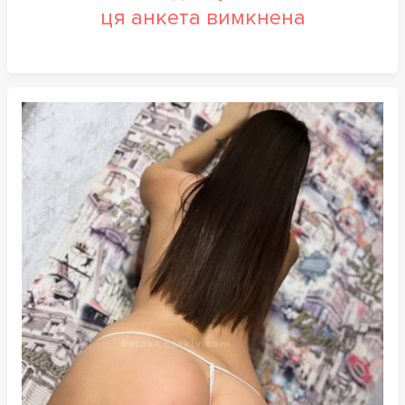
ця анкета вимкнена