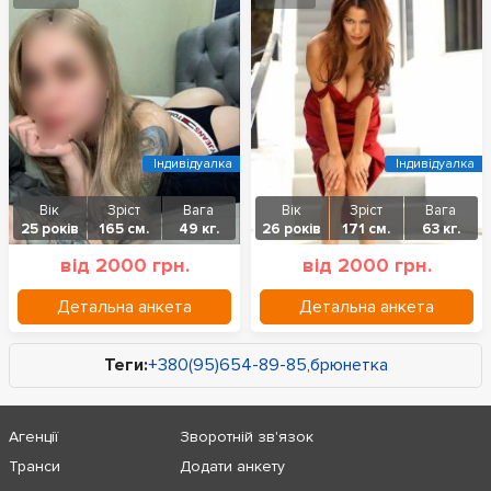
Індивідуалка
Індивідуалка
Вік
Зріст
Вага
Вік
Зріст
Вага
25 років
165 см.
49 кг.
26 років
171 см.
63 кг.
від 2000 грн.
від 2000 грн.
Детальна анкета
Детальна анкета
Теги:
+380(95)654-89-85
,
брюнетка
Агенції
Зворотній зв'язок
Транси
Додати анкету