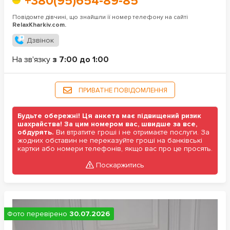
+380(95)654-89-85
Повідомте дівчині, що знайшли її номер телефону на сайті
RelaxKharkiv.com.
Дзвінок
На зв'язку
з 7:00 до 1:00
ПРИВАТНЕ ПОВІДОМЛЕННЯ
Будьте обережні! Ця анкета має підвищений ризик
шахрайства! За цим номером вас, швидше за все,
обдурять.
Ви втратите гроші і не отримаєте послуги. За
жодних обставин не переказуйте гроші на банківські
картки або номери телефонів, якщо вас про це просять.
Поскаржитись
Фото перевірено
30.07.2026