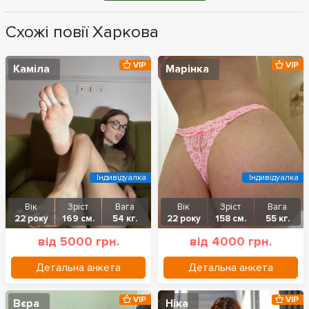
Схожі повії Харкова
VIP
VIP
Каміла
Марінка
Індивідуалка
Індивідуалка
Вік
Зріст
Вага
Вік
Зріст
Вага
22 року
169 см.
54 кг.
22 року
158 см.
55 кг.
від 5000 грн.
від 4000 грн.
Детальна анкета
Детальна анкета
VIP
VIP
Вєра
Ніка