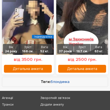
Індивідуалка
Вік
Зріст
Вага
Вік
Зріст
Вага
24 року
168 см.
52 кг.
37 років
167 см.
63 кг.
від 3500 грн.
від 2500 грн.
Детальна анкета
Детальна анкета
Теги:
блондинка
Агенції
Зворотній зв'язок
Транси
Додати анкету