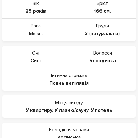
Вік
Зріст
25 років
166 см.
Вага
Груди
55 кг.
3
(
натуральна
)
Очі
Волосся
Сині
Блондинка
Інтимна стрижка
Повна депіляція
Місця виїзду
У квартиру
,
У лазню/сауну
,
У готель
Володіння мовами
Російська