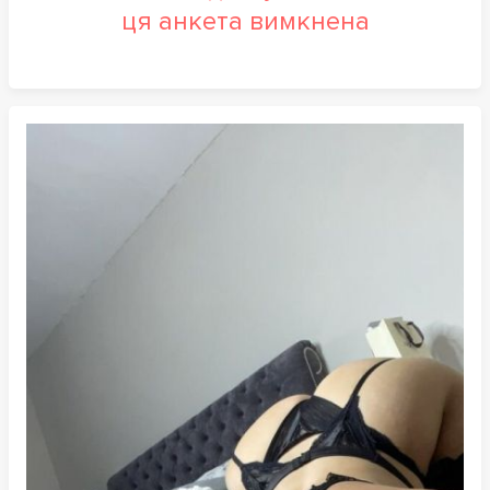
ця анкета вимкнена