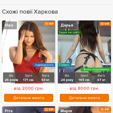
Схожі повії Харкова
VIP
VIP
Ніка
Дарья
Зараз на сайті
Індивідуалка
З відео
Фото перевірено
Вік
Зріст
Вага
Вік
Зріст
Вага
26 років
171 см.
63 кг.
24 року
165 см.
47 кг.
від 2000 грн.
від 8000 грн.
Детальна анкета
Детальна анкета
VIP
VIP
Ріта
Марія