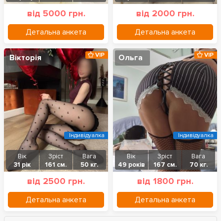
від 5000 грн.
від 2000 грн.
Детальна анкета
Детальна анкета
VIP
VIP
Вікторія
Ольга
Індивідуалка
Індивідуалка
Вік
Зріст
Вага
Вік
Зріст
Вага
31 рік
161 см.
50 кг.
49 років
167 см.
70 кг.
від 2500 грн.
від 1800 грн.
Детальна анкета
Детальна анкета