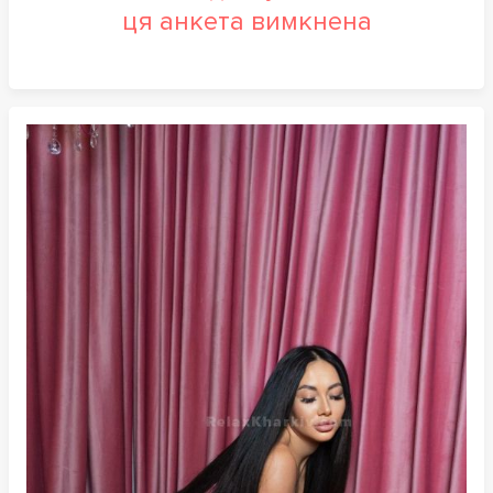
ця анкета вимкнена