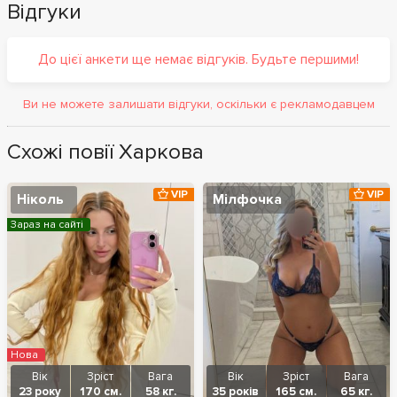
Відгуки
До цієї анкети ще немає відгуків. Будьте першими!
Ви не можете залишати відгуки, оскільки є рекламодавцем
Схожі повії Харкова
VIP
VIP
Ніколь
Мілфочка
Зараз на сайті
Нова
Вік
Зріст
Вага
Вік
Зріст
Вага
23 року
170 см.
58 кг.
35 років
165 см.
65 кг.