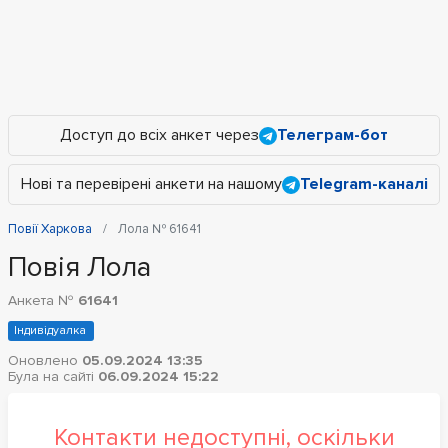
Доступ до всіх анкет через
Телеграм-бот
Нові та перевірені анкети на нашому
Telegram-каналі
Повії Харкова
Лола № 61641
Повія Лола
Анкета №
61641
Індивідуалка
Оновлено
05.09.2024 13:35
Була на сайті
06.09.2024 15:22
Контакти недоступні, оскільки