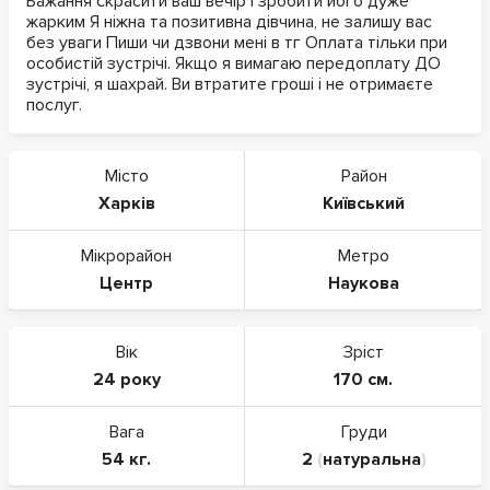
Бажання скрасити ваш вечір і зробити його дуже
жарким Я ніжна та позитивна дівчина, не залишу вас
без уваги Пиши чи дзвони мені в тг Оплата тільки при
особистій зустрічі. Якщо я вимагаю передоплату ДО
зустрічі, я шахрай. Ви втратите гроші і не отримаєте
послуг.
Місто
Район
Харків
Київський
Мікрорайон
Метро
Центр
Наукова
Вік
Зріст
24 року
170 см.
Вага
Груди
54 кг.
2
(
натуральна
)