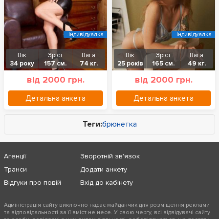
Індивідуалка
Індивідуалка
Вік
Зріст
Вага
Вік
Зріст
Вага
34 року
157 см.
74 кг.
25 років
165 см.
49 кг.
від 2000 грн.
від 2000 грн.
Детальна анкета
Детальна анкета
Теги:
брюнетка
Агенції
Зворотній зв'язок
Транси
Додати анкету
Відгуки про повій
Вхід до кабінету
Адміністрація сайту виключно надає майданчик для розміщення реклами
та відповідальності за її вміст не несе. У свою чергу, всі відвідувачі сайту