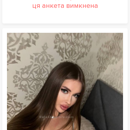
ця анкета вимкнена