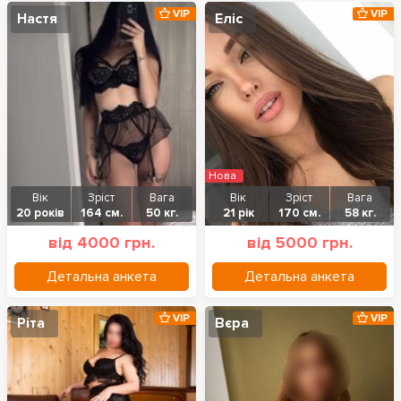
VIP
VIP
Настя
Еліс
Нова
Вік
Зріст
Вага
Вік
Зріст
Вага
20 років
164 см.
50 кг.
21 рік
170 см.
58 кг.
від 4000 грн.
від 5000 грн.
Детальна анкета
Детальна анкета
VIP
VIP
Ріта
Вєра