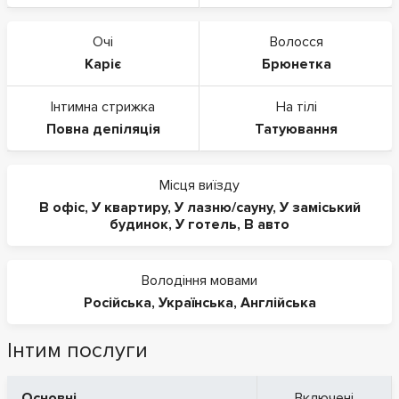
Очі
Волосся
Каріє
Брюнетка
Інтимна стрижка
На тілі
Повна депіляція
Татуювання
Місця виїзду
В офіс
,
У квартиру
,
У лазню/сауну
,
У заміський
будинок
,
У готель
,
В авто
Володіння мовами
Російська
,
Українська
,
Англійська
Інтим послуги
Основні
Включені