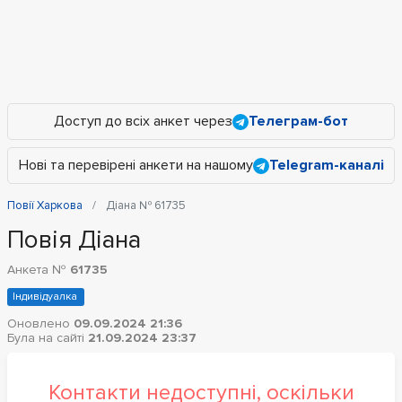
Доступ до всіх анкет через
Телеграм-бот
Нові та перевірені анкети на нашому
Telegram-каналі
Повії Харкова
Діана № 61735
Повія Діана
Анкета №
61735
Індивідуалка
Оновлено
09.09.2024 21:36
Була на сайті
21.09.2024 23:37
Контакти недоступні, оскільки