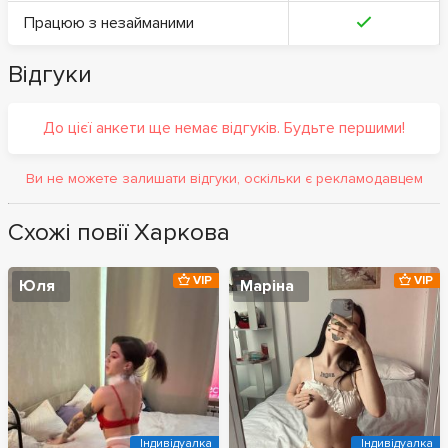
Працюю з незайманими
Відгуки
До цієї анкети ще немає відгуків. Будьте першими!
Ви не можете залишати відгуки, оскільки є рекламодавцем
Схожі повії Харкова
VIP
VIP
Юля
Маріна
Індивідуалка
Індивідуалка