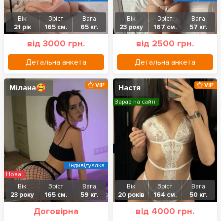
Вік
Зріст
Вага
Вік
Зріст
Вага
21 рік
165 см.
65 кг.
23 року
167 см.
57 кг.
від 3000 грн.
від 2500 грн.
Детальна анкета
Детальна анкета
VIP
VIP
Мілана🥰
Настя
Зараз на сайті
Індивідуалка
Нова
Вік
Зріст
Вага
Вік
Зріст
Вага
23 року
165 см.
59 кг.
20 років
164 см.
50 кг.
Договірна
від 4000 грн.