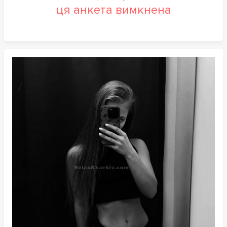
ця анкета вимкнена