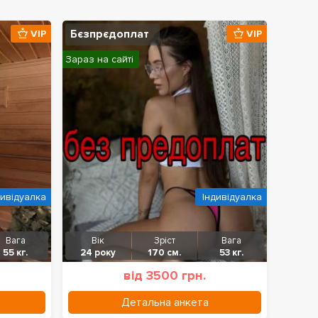
Бєзпрєдоплат
VIP
VIP
Зараз на сайті
дивідуалка
Індивідуалка
Вага
Вік
Зріст
Вага
55 кг.
24 року
170 см.
53 кг.
від 3500 грн.
Детальна анкета