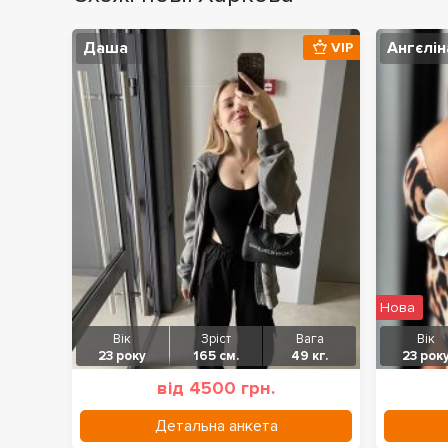
Даша
Ангєлін
VIP
Нова
Вік
Зріст
Вага
Вік
23 року
165 см.
49 кг.
23 рок
від 4500 грн.
Детальна анкета