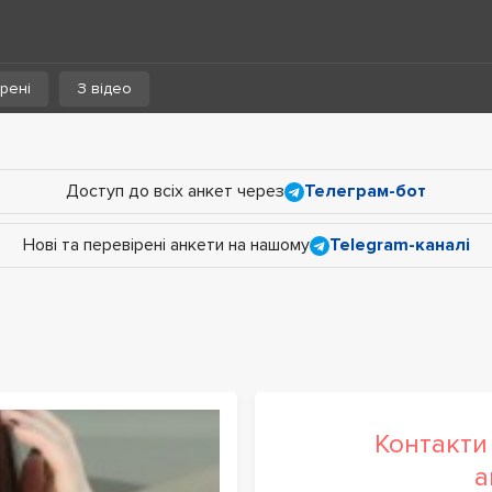
рені
З відео
Доступ до всіх анкет через
Телеграм-бот
Нові та перевірені анкети на нашому
Telegram-каналі
Контакти 
а