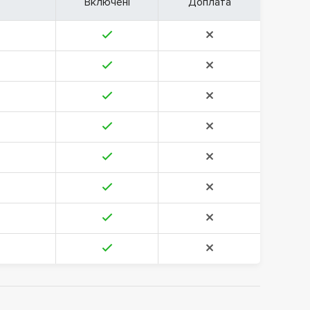
Включені
Доплата