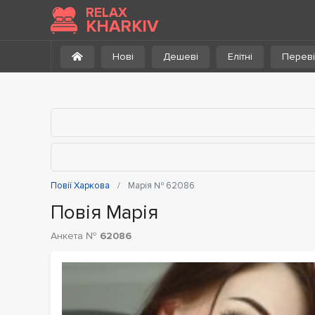
До каталогу
RELAX
KHARKIV
Нові
Дешеві
Елітні
Переві
Повії Харкова
Марія № 62086
Повія Марія
Анкета №
62086