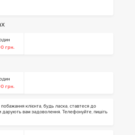
ах
годин
0 грн.
годин
0 грн.
 побажання клієнта, будь ласка, ставтеся до
ни дарують вам задоволення. Телефонуйте, пишіть