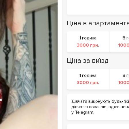
Ціна в апартамент
1 година
8 
3000 грн.
1000
Ціна за виїзд
1 година
8 
3000 грн.
1000
Дівчата виконують будь-які
дівчат з повагою, адже во
у Telegram.