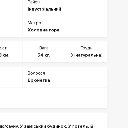
Район
Індустріальний
Метро
Холодна гора
ріст
Вага
Груди
8 см.
54 кг.
3
(
натуральна
)
Волосся
Брюнетка
ню/сауну
,
У заміський будинок
,
У готель
,
В