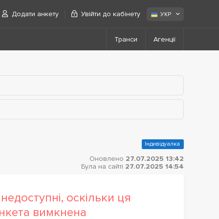
Додати анкету
Увійти до кабінету
УКР
Транси
Агенції
Індивідуалка
Оновлено
27.07.2025 13:42
Була на сайті
27.07.2025 14:54
недоступні, оскільки ця
нкета вимкнена