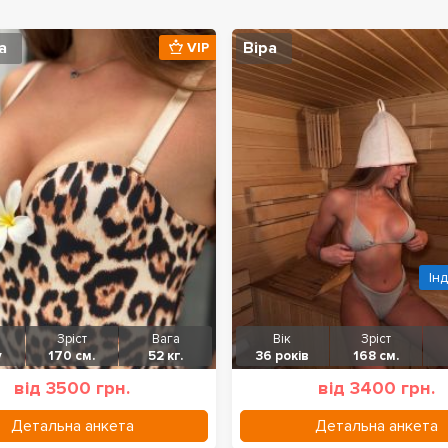
а
Віра
VIP
Ін
Зріст
Вага
Вік
Зріст
у
170 см.
52 кг.
36 років
168 см.
від 3500 грн.
від 3400 грн.
Детальна анкета
Детальна анкета