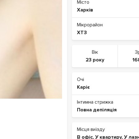
Місто
Харків
Мікрорайон
ХТЗ
Вік
З
23 року
16
Очі
Каріє
Інтимна стрижка
Повна депіляція
Місця виїзду
В офіс
,
У квартиру
,
У лаз