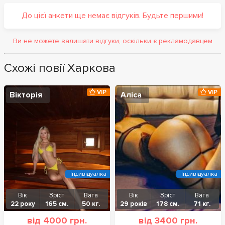
До цієї анкети ще немає відгуків. Будьте першими!
Ви не можете залишати відгуки, оскільки є рекламодавцем
Схожі повії Харкова
VIP
VIP
Вікторія
Аліса
Індивідуалка
Індивідуалка
Вік
Зріст
Вага
Вік
Зріст
Вага
22 року
165 см.
50 кг.
29 років
178 см.
71 кг.
від 4000 грн.
від 3400 грн.