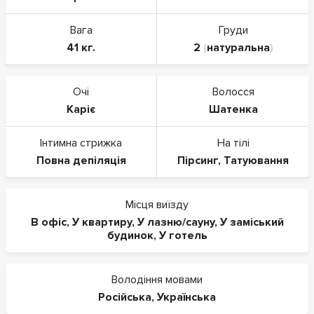
Вага
Груди
41 кг.
2
(
натуральна
)
Очі
Волосся
Каріє
Шатенка
Інтимна стрижка
На тілі
Повна депіляція
Пірсинг
,
Татуювання
Місця виїзду
В офіс
,
У квартиру
,
У лазню/сауну
,
У заміський
будинок
,
У готель
Володіння мовами
Російська
,
Українська