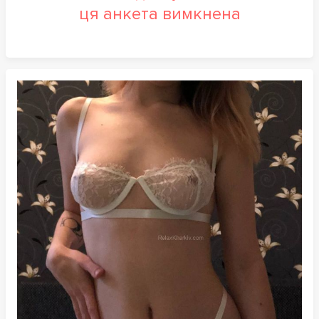
ця анкета вимкнена