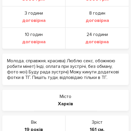
3 години
8 годин
договірна
договірна
10 годин
24 години
договірна
договірна
Молода, справжня, красива) Люблю секс, обожнюю
робити мінет) Інді, оплата при зустрічі, без обману,
фото мої) Буду рада зустрічі) Можу кинути додаткові
фотки в ТГ. Пишіть туди, відповідаю тільки в ТГ.
Місто
Харків
Вік
Зріст
19 років
161 см.