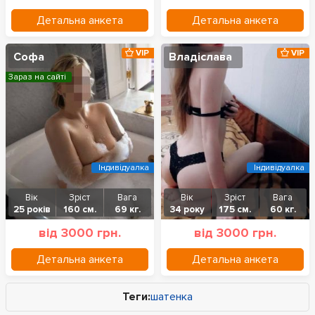
Детальна анкета
Детальна анкета
VIP
VIP
Софа
Владіслава
Зараз на сайті
Індивідуалка
Індивідуалка
Вік
Зріст
Вага
Вік
Зріст
Вага
25 років
160 см.
69 кг.
34 року
175 см.
60 кг.
від 3000 грн.
від 3000 грн.
Детальна анкета
Детальна анкета
Теги:
шатенка