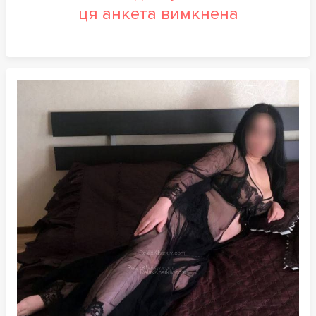
ця анкета вимкнена