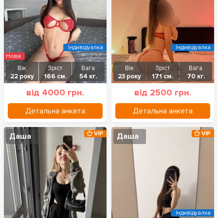
Індивідуалка
Індивідуалка
Нова
Вік
Зріст
Вага
Вік
Зріст
Вага
22 року
166 см.
54 кг.
23 року
171 см.
70 кг.
від 4000 грн.
від 2500 грн.
Детальна анкета
Детальна анкета
VIP
VIP
Даша
Даша
Індивідуалка