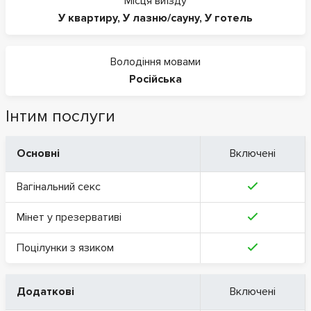
Місця виїзду
У квартиру
,
У лазню/сауну
,
У готель
Володіння мовами
Російська
Інтим послуги
Основні
Включені
Вагінальний секс
Мінет у презервативі
Поцілунки з язиком
Додаткові
Включені