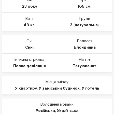
23 року
165 см.
Вага
Груди
49 кг.
3
(
натуральна
)
Очі
Волосся
Сині
Блондинка
Інтимна стрижка
На тілі
Повна депіляція
Татуювання
Місця виїзду
У квартиру
,
У заміський будинок
,
У готель
Володіння мовами
Російська
,
Українська