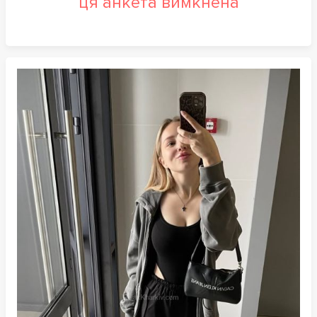
ця анкета вимкнена