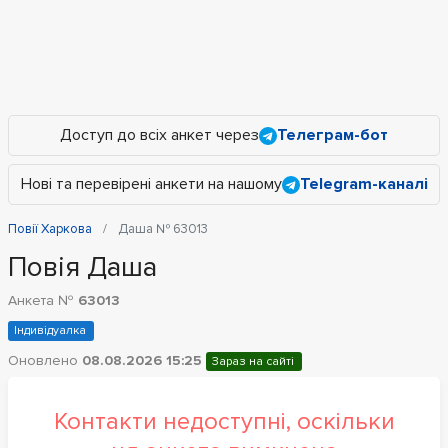
Доступ до всіх анкет через
Телеграм-бот
Нові та перевірені анкети на нашому
Telegram-каналі
Повії Харкова
Даша № 63013
Повія Даша
Анкета №
63013
Індивідуалка
Оновлено
08.08.2026 15:25
Зараз на сайті
Контакти недоступні, оскільки