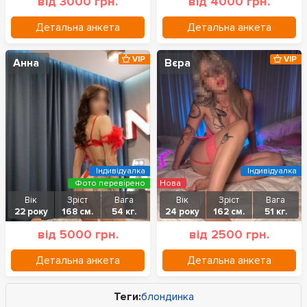
від 3000 грн.
від 4000 грн.
Детальна анкета
Детальна анкета
VIP
VIP
Анна
Вєра
Індивідуалка
Індивідуалка
Фото перевірено
Нова
Вік
Зріст
Вага
Вік
Зріст
Вага
22 року
168 см.
54 кг.
24 року
162 см.
51 кг.
від 5000 грн.
від 2500 грн.
Детальна анкета
Детальна анкета
Теги:
блондинка