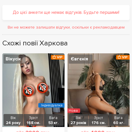
До цієї анкети ще немає відгуків. Будьте першими!
Ви не можете залишати відгуки, оскільки є рекламодавцем
Схожі повії Харкова
VIP
VIP
Вікусік
Євгєнія
Індивідуалка
Нова
Вік
Зріст
Вага
Вік
Зріст
Вага
24 року
168 см.
53 кг.
27 років
176 см.
60 кг.