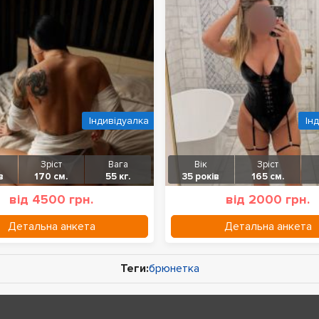
Індивідуалка
Ін
Зріст
Вага
Вік
Зріст
в
170 см.
55 кг.
35 років
165 см.
від 4500 грн.
від 2000 грн.
Детальна анкета
Детальна анкета
Теги:
брюнетка