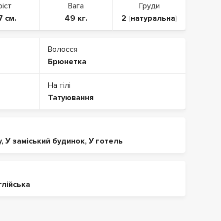
ріст
Вага
Груди
7 см.
49 кг.
2
(
натуральна
)
Волосся
Брюнетка
На тілі
Татуювання
у
,
У заміський будинок
,
У готель
глійська