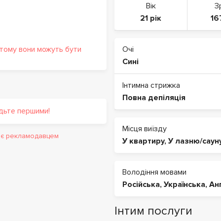
Вік
З
21 рік
16
 тому вони можуть бути
Очі
Сині
Інтимна стрижка
Повна депіляція
удьте першими!
Місця виїзду
и є рекламодавцем
У квартиру
,
У лазню/саун
Володіння мовами
Російська
,
Українська
,
Ан
Інтим послуги