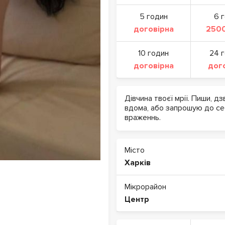
5 годин
6 
договірна
2500
10 годин
24 
договірна
дог
Дівчина твоєї мрії. Пиши, д
вдома, або запрошую до се
враженнь.
Місто
Харків
Мікрорайон
Центр