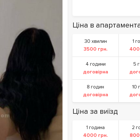
Ціна в апартамент
30 хвилин
1 г
3500 грн.
400
4 години
5 
договірна
дог
8 годин
10 
договірна
дог
Ціна за виїзд
1 година
2 г
4000 грн.
800