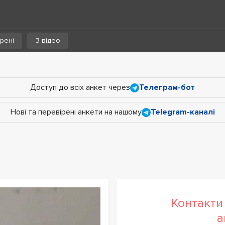
рені
З відео
Доступ до всіх анкет через
Телеграм-бот
Нові та перевірені анкети на нашому
Telegram-каналі
Контакти 
а