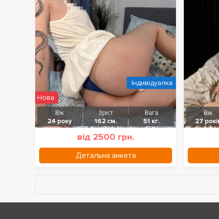
Індивідуалка
Нова
Вік
Зріст
Вага
Вік
24 року
162 см.
51 кг.
27 рокі
від 2500 грн.
Детальна анкета