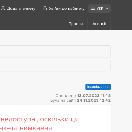
Додати анкету
Увійти до кабінету
УКР
Транси
Агенції
Індивідуалка
Оновлено
13.07.2023 11:48
Була на сайті
24.11.2023 12:42
недоступні, оскільки ця
нкета вимкнена