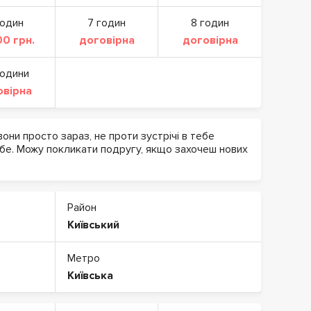
годин
7 годин
8 годин
0 грн.
договірна
договірна
години
овірна
звони просто зараз, не проти зустрічі в тебе
бе. Можу покликати подругу, якщо захочеш нових
Район
Київський
Метро
Київська