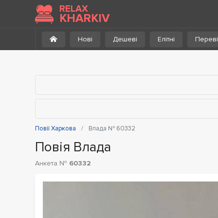
До каталогу
RELAX
KHARKIV
Нові
Дешеві
Елітні
Переві
Повії Харкова
Влада № 60332
Повія Влада
Анкета №
60332