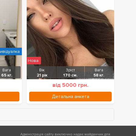
дивідуалка
Нова
Вага
Вік
Зріст
Вага
65 кг.
21 рік
170 см.
58 кг.
від 5000 грн.
Детальна анкета
Адміністрація сайту виключно надає майданчик для