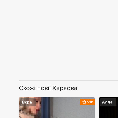
Схожі повії Харкова
Вєра
Алла
VIP