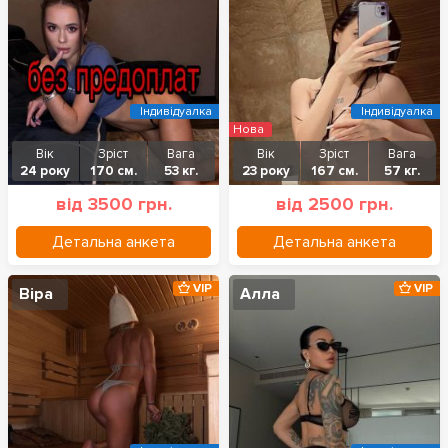
Індивідуалка
Індивідуалка
Нова
Вік
Зріст
Вага
Вік
Зріст
Вага
24 року
170 см.
53 кг.
23 року
167 см.
57 кг.
від 3500 грн.
від 2500 грн.
Детальна анкета
Детальна анкета
VIP
VIP
Віра
Алла