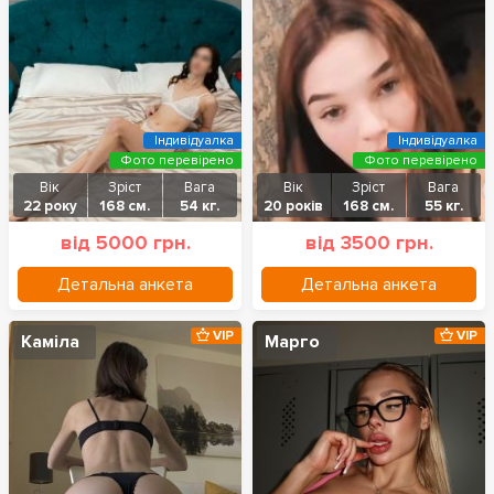
Індивідуалка
Індивідуалка
Фото перевірено
Фото перевірено
Вік
Зріст
Вага
Вік
Зріст
Вага
22 року
168 см.
54 кг.
20 років
168 см.
55 кг.
від 5000 грн.
від 3500 грн.
Детальна анкета
Детальна анкета
VIP
VIP
Каміла
Марго