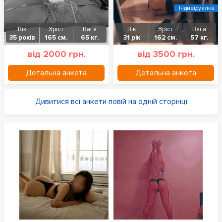
Індивідуалка
Вік
Зріст
Вага
Вік
Зріст
Вага
35 років
165 см.
65 кг.
31 рік
162 см.
57 кг.
від 2000 грн.
від 3500 грн.
Детальна анкета
Детальна анкета
Дивитися всі анкети повій на одній сторінці