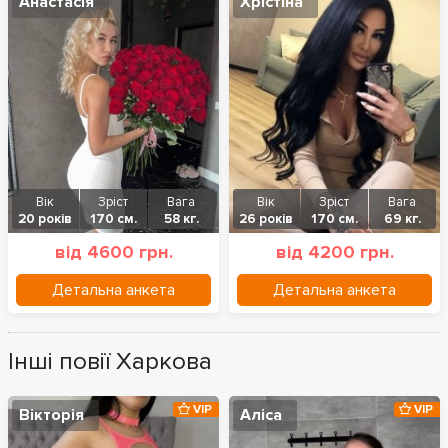
Анастасія
Хрістіна
Вік
Зріст
Вага
Вік
Зріст
Вага
20 років
170 см.
58 кг.
26 років
170 см.
69 кг.
від 4600 грн.
від 4200 грн.
Детальна анкета
Детальна анкета
Інші повії Харкова
VIP
VIP
Вікторія
Аліса