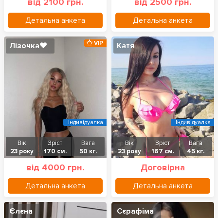
від 2100 грн.
від 2500 грн.
Детальна анкета
Детальна анкета
VIP
Лізочка❤️
Катя
Індивідуалка
Індивідуалка
Вік
Зріст
Вага
Вік
Зріст
Вага
23 року
170 см.
50 кг.
23 року
167 см.
45 кг.
від 4000 грн.
Договірна
Детальна анкета
Детальна анкета
Єлєна
Сєрафіма