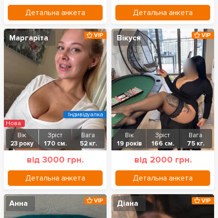
Детальна анкета
Детальна анкета
VIP
VIP
Маргаріта
Вікуся
Індивідуалка
Нова
Вік
Зріст
Вага
Вік
Зріст
Вага
23 року
170 см.
52 кг.
19 років
166 см.
75 кг.
від 3000 грн.
від 2000 грн.
Детальна анкета
Детальна анкета
VIP
VIP
Анна
Діана