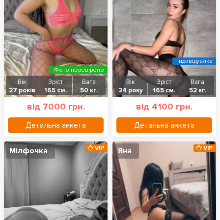
Індивідуалка
Фото перевірено
Вік
Зріст
Вага
Вік
Зріст
Вага
27 років
165 см.
50 кг.
24 року
165 см.
52 кг.
від 7000 грн.
від 4100 грн.
Детальна анкета
Детальна анкета
VIP
VIP
Мілфочка
Яна