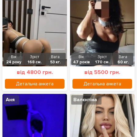
Вік
Зріст
Вага
Вік
Зріст
Вага
24 року
168 см.
53 кг.
47 років
170 см.
60 кг.
від 4800 грн.
від 5500 грн.
Детальна анкета
Детальна анкета
Аня
Валєнтіна