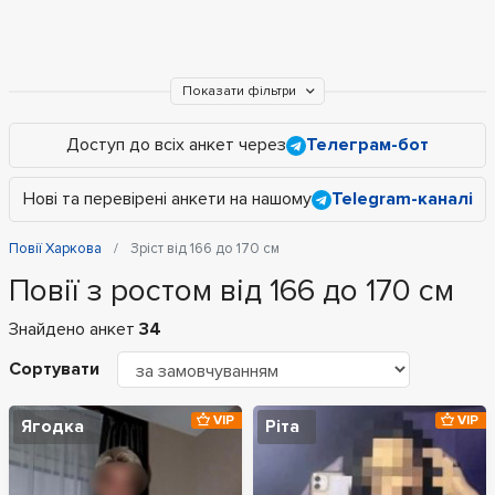
Показати фільтри
Доступ до всіх анкет через
Телеграм-бот
Нові та перевірені анкети на нашому
Telegram-каналі
Повії Харкова
Зріст від 166 до 170 см
Повії з ростом від 166 до 170 см
Знайдено анкет
34
Сортувати
VIP
VIP
Ягодка
Ріта