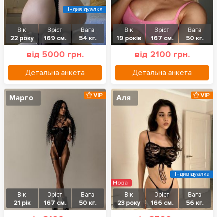
Індивідуалка
Вік
Зріст
Вага
Вік
Зріст
Вага
22 року
169 см.
54 кг.
19 років
167 см.
50 кг.
від 5000 грн.
від 2100 грн.
Детальна анкета
Детальна анкета
VIP
VIP
Марго
Аля
Індивідуалка
Нова
Вік
Зріст
Вага
Вік
Зріст
Вага
21 рік
167 см.
50 кг.
23 року
166 см.
56 кг.