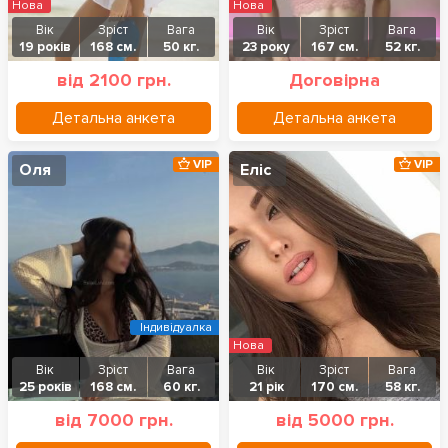
Нова
Нова
Вік
Зріст
Вага
Вік
Зріст
Вага
19 років
168 см.
50 кг.
23 року
167 см.
52 кг.
від 2100 грн.
Договірна
Детальна анкета
Детальна анкета
VIP
VIP
Оля
Еліс
Індивідуалка
Нова
Вік
Зріст
Вага
Вік
Зріст
Вага
25 років
168 см.
60 кг.
21 рік
170 см.
58 кг.
від 7000 грн.
від 5000 грн.