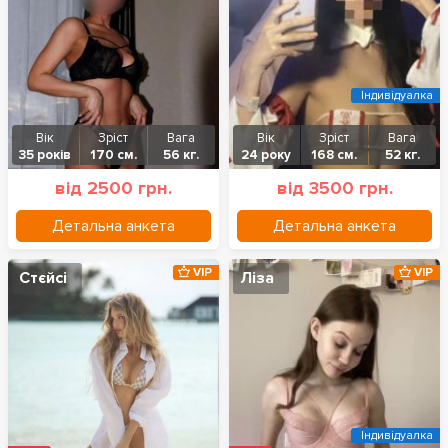
Індивідуалка
Вік
Зріст
Вага
Вік
Зріст
Вага
35 років
170 см.
56 кг.
24 року
168 см.
52 кг.
від 2500 грн.
від 3500 грн.
Детальна анкета
Детальна анкета
VIP
VIP
Стєйсі
Ліза
Індивідуалка