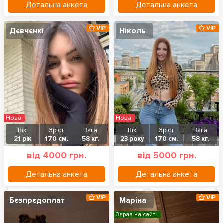
Детальна анкета
Детальна анкета
VIP
VIP
Дєвчєнкі
Ніколь
Нова
Нова
Вік
Зріст
Вага
Вік
Зріст
Вага
21 рік
170 см.
58 кг.
23 року
170 см.
58 кг.
від 4000 грн.
від 5000 грн.
Детальна анкета
Детальна анкета
VIP
VIP
Бєзпрєдоплат
Маріна
Зараз на сайті