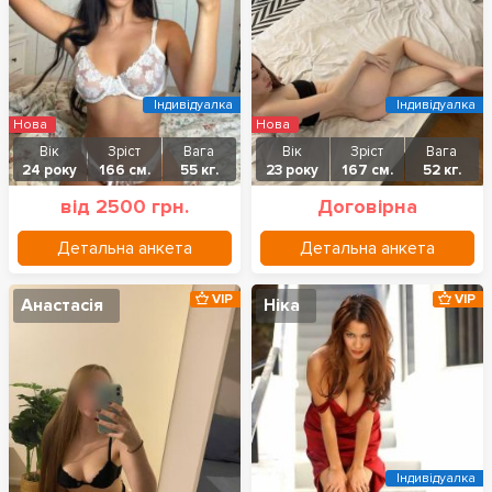
Індивідуалка
Індивідуалка
Нова
Нова
Вік
Зріст
Вага
Вік
Зріст
Вага
24 року
166 см.
55 кг.
23 року
167 см.
52 кг.
від 2500 грн.
Договірна
Детальна анкета
Детальна анкета
VIP
VIP
Анастасія
Ніка
Індивідуалка