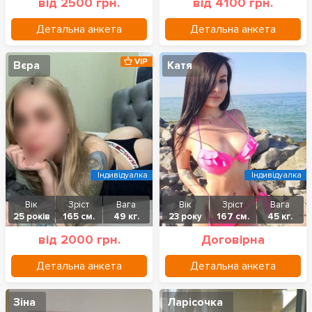
від 2500 грн.
від 4100 грн.
Детальна анкета
Детальна анкета
VIP
Вєра
Катя
Індивідуалка
Індивідуалка
Вік
Зріст
Вага
Вік
Зріст
Вага
25 років
165 см.
49 кг.
23 року
167 см.
45 кг.
від 2000 грн.
Договірна
Детальна анкета
Детальна анкета
Зіна
Ларісочка