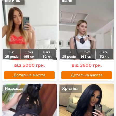
МБ Рчік
Валя
Вік
Зріст
Вага
Вік
Зріст
Вага
25 років
165 см.
52 кг.
25 років
165 см.
52 кг.
від 5000 грн.
від 3600 грн.
Детальна анкета
Детальна анкета
Надєжда
Хрістіна