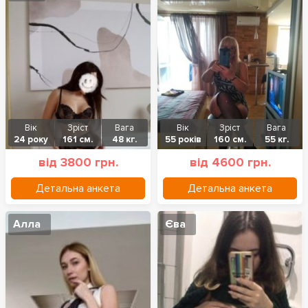
Вік
Зріст
Вага
Вік
Зріст
Вага
24 року
161 см.
48 кг.
55 років
160 см.
55 кг.
від 3800 грн.
від 4600 грн.
Детальна анкета
Детальна анкета
Алла
Єва