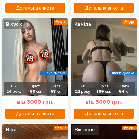
Детальна анкета
Детальна анкета
VIP
VIP
Вікусік
Каміла
Індивідуалка
Індивідуалка
Вік
Зріст
Вага
Вік
Зріст
Вага
24 року
168 см.
53 кг.
22 року
169 см.
54 кг.
від 3000 грн.
від 5000 грн.
Детальна анкета
Детальна анкета
VIP
VIP
Віра
Вікторія