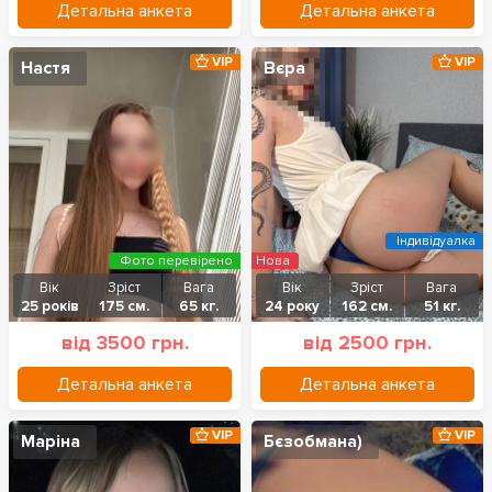
Детальна анкета
Детальна анкета
VIP
VIP
Настя
Вєра
Індивідуалка
Фото перевірено
Нова
Вік
Зріст
Вага
Вік
Зріст
Вага
25 років
175 см.
65 кг.
24 року
162 см.
51 кг.
від 3500 грн.
від 2500 грн.
Детальна анкета
Детальна анкета
VIP
VIP
Маріна
Бєзобмана)