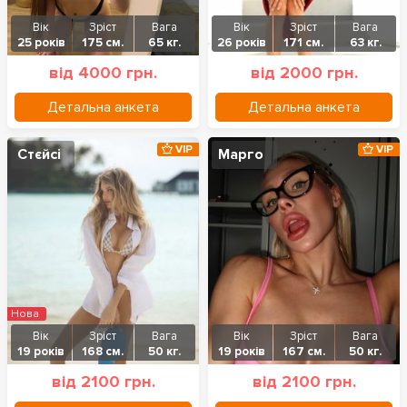
Вік
Зріст
Вага
Вік
Зріст
Вага
25 років
175 см.
65 кг.
26 років
171 см.
63 кг.
від 4000 грн.
від 2000 грн.
Детальна анкета
Детальна анкета
VIP
VIP
Стєйсі
Марго
Нова
Вік
Зріст
Вага
Вік
Зріст
Вага
19 років
168 см.
50 кг.
19 років
167 см.
50 кг.
від 2100 грн.
від 2100 грн.