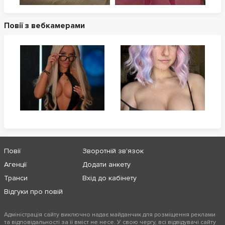
Повії з вебкамерами
Повії
Зворотній зв'язок
Агенції
Додати анкету
Транси
Вхід до кабінету
Відгуки про повій
Адміністрація сайту виключно надає майданчик для розміщення реклами
та відповідальності за її вміст не несе. У свою чергу, всі відвідувачі сайту