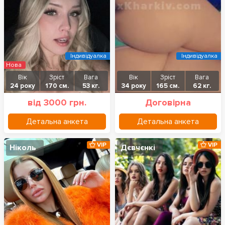
Індивідуалка
Індивідуалка
Нова
Вік
Зріст
Вага
Вік
Зріст
Вага
24 року
170 см.
53 кг.
34 року
165 см.
62 кг.
від 3000 грн.
Договірна
Детальна анкета
Детальна анкета
VIP
VIP
Ніколь
Дєвчєнкі