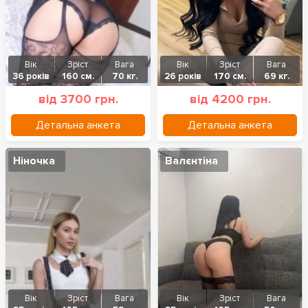
Вік
Зріст
Вага
Вік
Зріст
Вага
36 років
160 см.
70 кг.
26 років
170 см.
69 кг.
від 3700 грн.
від 4200 грн.
Детальна анкета
Детальна анкета
Ніночка
Валєнтіна
Вік
Зріст
Вага
Вік
Зріст
Вага