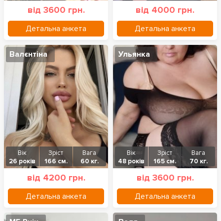
від 3600 грн.
від 4000 грн.
Детальна анкета
Детальна анкета
Валєнтіна
Ульянка
Вік
Зріст
Вага
Вік
Зріст
Вага
26 років
166 см.
60 кг.
48 років
165 см.
70 кг.
від 4200 грн.
від 3600 грн.
Детальна анкета
Детальна анкета