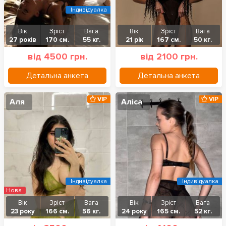
Індивідуалка
Вік
Зріст
Вага
Вік
Зріст
Вага
27 років
170 см.
55 кг.
21 рік
167 см.
50 кг.
від 4500 грн.
від 2100 грн.
Детальна анкета
Детальна анкета
VIP
VIP
Аля
Аліса
Індивідуалка
Індивідуалка
Нова
Вік
Зріст
Вага
Вік
Зріст
Вага
23 року
166 см.
56 кг.
24 року
165 см.
52 кг.