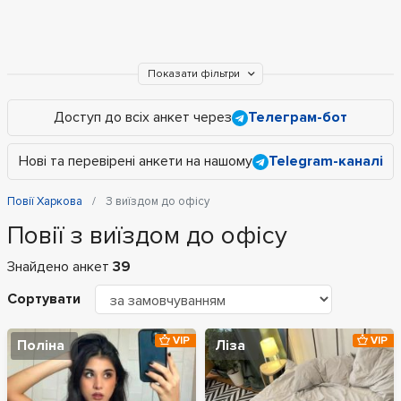
Показати фільтри
Доступ до всіх анкет через
Телеграм-бот
Нові та перевірені анкети на нашому
Telegram-каналі
Повії Харкова
З виїздом до офісу
Повії з виїздом до офісу
Знайдено анкет
39
Сортувати
VIP
VIP
Поліна
Ліза