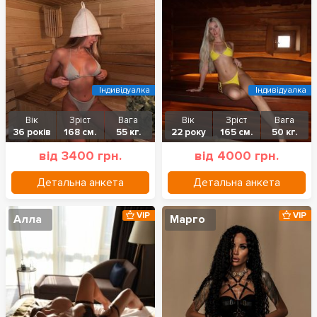
Індивідуалка
Індивідуалка
Вік
Зріст
Вага
Вік
Зріст
Вага
36 років
168 см.
55 кг.
22 року
165 см.
50 кг.
від 3400 грн.
від 4000 грн.
Детальна анкета
Детальна анкета
VIP
VIP
Алла
Марго