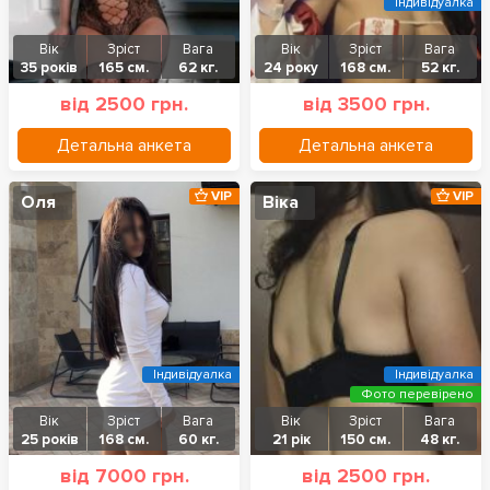
Індивідуалка
Вік
Зріст
Вага
Вік
Зріст
Вага
35 років
165 см.
62 кг.
24 року
168 см.
52 кг.
від 2500 грн.
від 3500 грн.
Детальна анкета
Детальна анкета
VIP
VIP
Оля
Віка
Індивідуалка
Індивідуалка
Фото перевірено
Вік
Зріст
Вага
Вік
Зріст
Вага
25 років
168 см.
60 кг.
21 рік
150 см.
48 кг.
від 7000 грн.
від 2500 грн.