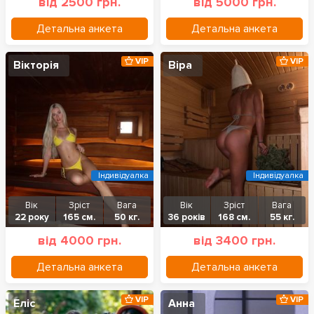
від 2500 грн.
від 5000 грн.
Детальна анкета
Детальна анкета
VIP
VIP
Вікторія
Віра
Індивідуалка
Індивідуалка
Вік
Зріст
Вага
Вік
Зріст
Вага
22 року
165 см.
50 кг.
36 років
168 см.
55 кг.
від 4000 грн.
від 3400 грн.
Детальна анкета
Детальна анкета
VIP
VIP
Еліс
Анна