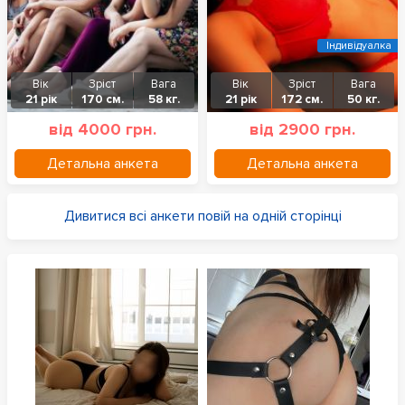
Індивідуалка
Вік
Зріст
Вага
Вік
Зріст
Вага
21 рік
170 см.
58 кг.
21 рік
172 см.
50 кг.
від 4000 грн.
від 2900 грн.
Детальна анкета
Детальна анкета
Дивитися всі анкети повій на одній сторінці