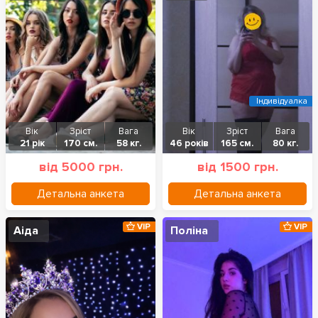
Індивідуалка
Вік
Зріст
Вага
Вік
Зріст
Вага
21 рік
170 см.
58 кг.
46 років
165 см.
80 кг.
від 5000 грн.
від 1500 грн.
Детальна анкета
Детальна анкета
VIP
VIP
Аіда
Поліна