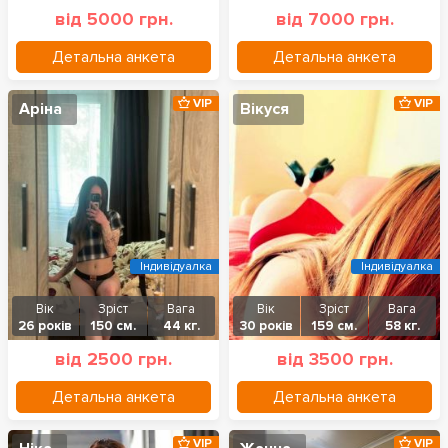
від 5000 грн.
від 7000 грн.
Детальна анкета
Детальна анкета
VIP
VIP
Аріна
Вікуся
Індивідуалка
Індивідуалка
Вік
Зріст
Вага
Вік
Зріст
Вага
26 років
150 см.
44 кг.
30 років
159 см.
58 кг.
від 2500 грн.
від 3500 грн.
Детальна анкета
Детальна анкета
VIP
VIP