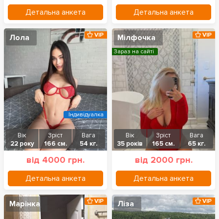
Детальна анкета
Детальна анкета
VIP
VIP
Лола
Мілфочка
Зараз на сайті
Індивідуалка
Вік
Зріст
Вага
Вік
Зріст
Вага
22 року
166 см.
54 кг.
35 років
165 см.
65 кг.
від 4000 грн.
від 2000 грн.
Детальна анкета
Детальна анкета
VIP
VIP
Марінка
Ліза