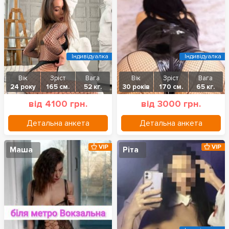
Індивідуалка
Індивідуалка
Вік
Зріст
Вага
Вік
Зріст
Вага
24 року
165 см.
52 кг.
30 років
170 см.
65 кг.
від 4100 грн.
від 3000 грн.
Детальна анкета
Детальна анкета
VIP
VIP
Маша
Ріта