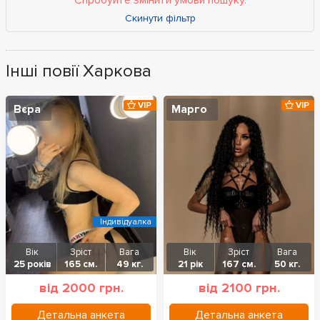
Спробуйте змінити умови пошуку.
Скинути фільтр
Інші повії Харкова
VIP
VIP
Вєра
Марго
Індивідуалка
Вік
Зріст
Вага
Вік
Зріст
Вага
25 років
165 см.
49 кг.
21 рік
167 см.
50 кг.
від 2000 грн.
від 2100 грн.
Детальна анкета
Детальна анкета