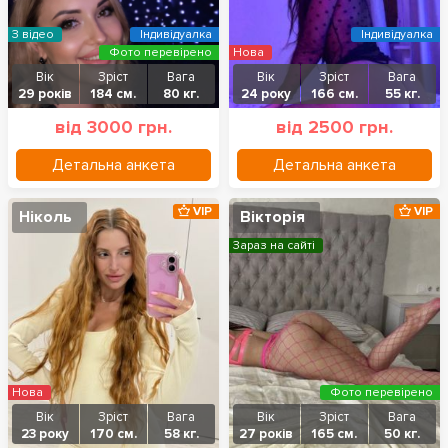
З відео
Індивідуалка
Індивідуалка
Фото перевірено
Нова
Вік
Зріст
Вага
Вік
Зріст
Вага
29 років
184 см.
80 кг.
24 року
166 см.
55 кг.
від 3000 грн.
від 2500 грн.
Детальна анкета
Детальна анкета
VIP
VIP
Ніколь
Вікторія
Зараз на сайті
Нова
Фото перевірено
Вік
Зріст
Вага
Вік
Зріст
Вага
23 року
170 см.
58 кг.
27 років
165 см.
50 кг.