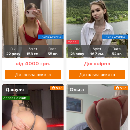
Індивідуалка
Індивідуалка
Нова
Вік
Зріст
Вага
Вік
Зріст
Вага
22 року
158 см.
55 кг.
23 року
167 см.
52 кг.
від 4000 грн.
Договірна
Детальна анкета
Детальна анкета
VIP
VIP
Дашуля
Ольга
Зараз на сайті