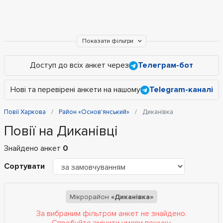
Показати фільтри
Доступ до всіх анкет через
Телеграм-бот
Нові та перевірені анкети на нашому
Telegram-каналі
Повії Харкова
Район «Основ'янський»
Диканівка
Повії на Диканівці
Знайдено анкет
0
Сортувати
Мікрорайон
«Диканівка»
За вибраним фільтром анкет не знайдено.