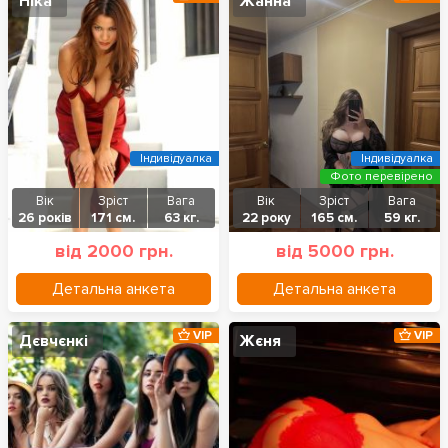
Ніка
Жанна
Індивідуалка
Індивідуалка
Фото перевірено
Вік
Зріст
Вага
Вік
Зріст
Вага
26 років
171 см.
63 кг.
22 року
165 см.
59 кг.
від 2000 грн.
від 5000 грн.
Детальна анкета
Детальна анкета
VIP
VIP
Дєвчєнкі
Жєня