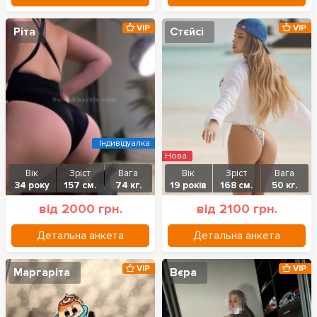
VIP
VIP
Ріта
Стєйсі
Індивідуалка
Нова
Вік
Зріст
Вага
Вік
Зріст
Вага
34 року
157 см.
74 кг.
19 років
168 см.
50 кг.
від 2000 грн.
від 2100 грн.
Детальна анкета
Детальна анкета
VIP
VIP
Маргаріта
Вєра