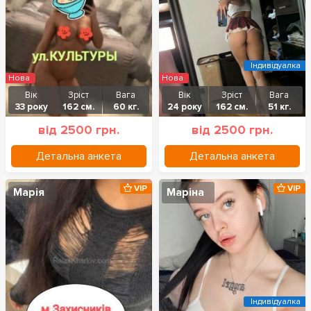
Індивідуалка
Нова
Нова
Вік
Зріст
Вага
Вік
Зріст
Вага
33 року
162 см.
60 кг.
24 року
162 см.
51 кг.
від 2500 грн.
від 2500 грн.
Детальна анкета
Детальна анкета
VIP
VIP
Марія
Маріна
Індивідуалка