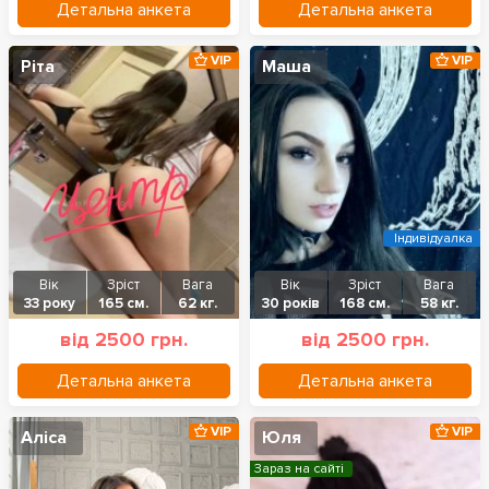
Детальна анкета
Детальна анкета
VIP
VIP
Ріта
Маша
Індивідуалка
Вік
Зріст
Вага
Вік
Зріст
Вага
33 року
165 см.
62 кг.
30 років
168 см.
58 кг.
від 2500 грн.
від 2500 грн.
Детальна анкета
Детальна анкета
VIP
VIP
Аліса
Юля
Зараз на сайті