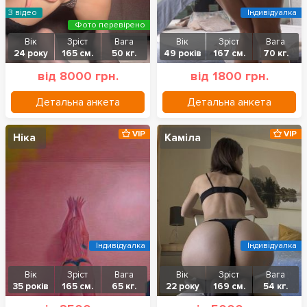
З відео
Індивідуалка
Фото перевірено
Вік
Зріст
Вага
Вік
Зріст
Вага
24 року
165 см.
50 кг.
49 років
167 см.
70 кг.
від 8000 грн.
від 1800 грн.
Детальна анкета
Детальна анкета
VIP
VIP
Ніка
Каміла
Індивідуалка
Індивідуалка
Вік
Зріст
Вага
Вік
Зріст
Вага
35 років
165 см.
65 кг.
22 року
169 см.
54 кг.