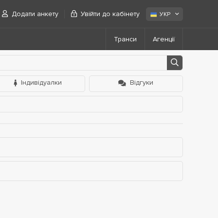
Додати анкету
Увійти до кабінету
УКР
Транси
Агенції
Індивідуалки
Відгуки