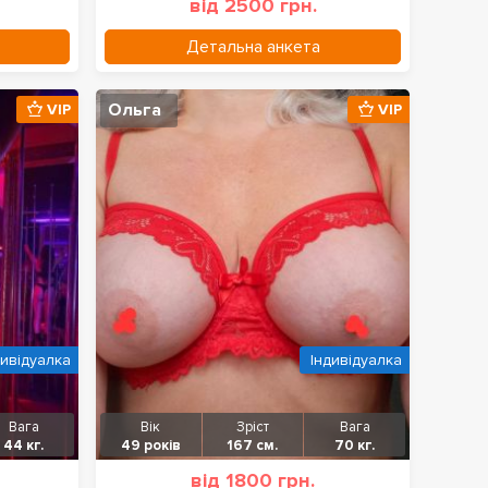
від 2500 грн.
Детальна анкета
Ольга
VIP
VIP
дивідуалка
Індивідуалка
Вага
Вік
Зріст
Вага
44 кг.
49 років
167 см.
70 кг.
від 1800 грн.