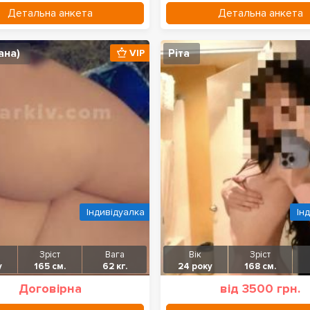
Детальна анкета
Детальна анкета
ана)
Ріта
VIP
Індивідуалка
Ін
Зріст
Вага
Вік
Зріст
у
165 см.
62 кг.
24 року
168 см.
Договірна
від 3500 грн.