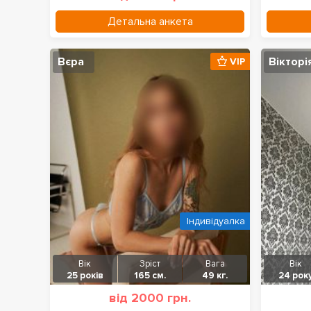
Детальна анкета
Вєра
Вікторі
VIP
Індивідуалка
Вік
Зріст
Вага
Вік
25 років
165 см.
49 кг.
24 рок
від 2000 грн.