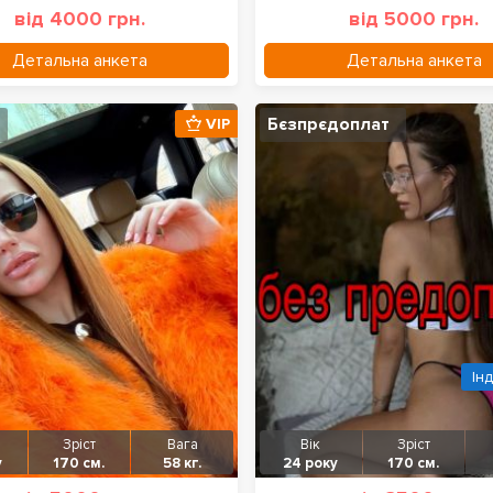
від 4000 грн.
від 5000 грн.
Детальна анкета
Детальна анкета
Бєзпрєдоплат
VIP
Ін
Зріст
Вага
Вік
Зріст
у
170 см.
58 кг.
24 року
170 см.