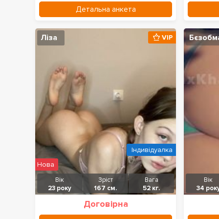
Детальна анкета
Ліза
Бєзобм
VIP
Індивідуалка
Нова
Вік
Зріст
Вага
Вік
23 року
167 см.
52 кг.
34 рок
Договірна