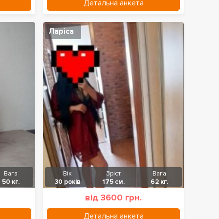
Детальна анкета
Ларіса
Вага
Вік
Зріст
Вага
50 кг.
30 років
175 см.
62 кг.
від 3600 грн.
Детальна анкета