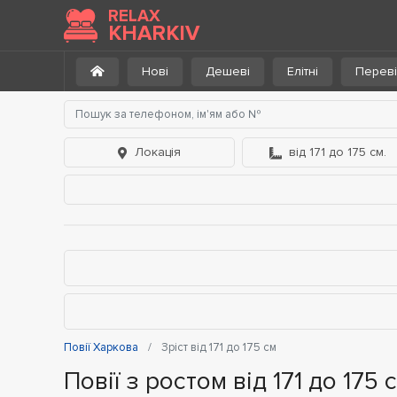
RELAX
KHARKIV
Нові
Дешеві
Елітні
Переві
Локація
від 171 до 175 см.
Повії Харкова
Зріст від 171 до 175 см
Повії з ростом від 171 до 175 