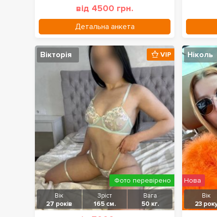
від 4500 грн.
Детальна анкета
Вікторія
Ніколь
VIP
Фото перевірено
Нова
Вік
Зріст
Вага
Вік
27 років
165 см.
50 кг.
23 рок