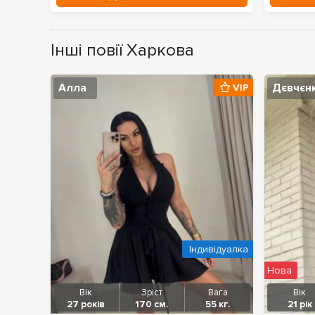
Інші повії Харкова
Алла
Дєвчєнк
VIP
Індивідуалка
Нова
Вік
Зріст
Вага
Вік
27 років
170 см.
55 кг.
21 рік