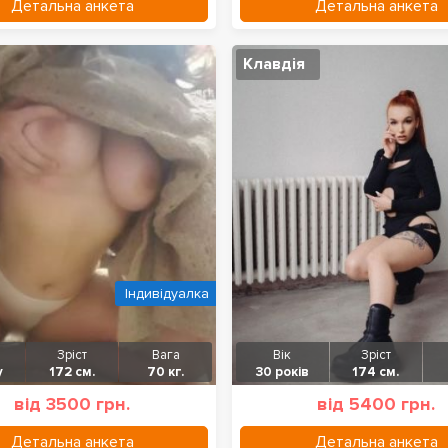
Детальна анкета
Детальна анкета
Клавдія
Індивідуалка
Зріст
Вага
Вік
Зріст
у
172 см.
70 кг.
30 років
174 см.
від 3500 грн.
від 5400 грн.
Детальна анкета
Детальна анкета