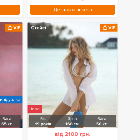
Детальна анкета
Стєйсі
VIP
VIP
дивідуалка
Нова
Вага
Вік
Зріст
Вага
65 кг.
19 років
168 см.
50 кг.
від 2100 грн.