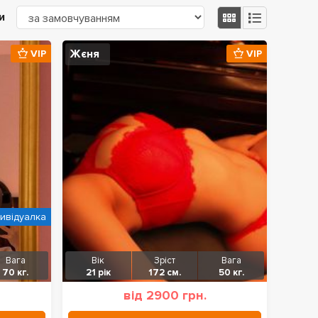
и
Жєня
VIP
VIP
дивідуалка
Вага
Вік
Зріст
Вага
70 кг.
21 рік
172 см.
50 кг.
від 2900 грн.