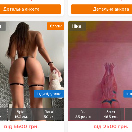
Детальна анкета
Детальна анкета
я
Ніка
VIP
Індивідуалка
Ін
Зріст
Вага
Вік
Зріст
у
162 см.
50 кг.
35 років
165 см.
від 5500 грн.
від 2500 грн.