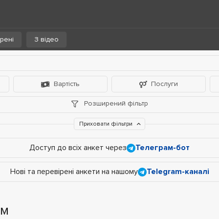
рені
З відео
Вартість
Послуги
Розширений фільтр
Приховати фільтри
Доступ до всіх анкет через
Телеграм-бот
Нові та перевірені анкети на нашому
Telegram-каналі
см