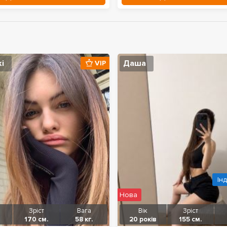
і
Даша
VIP
Ін
Нова
Зріст
Вага
Вік
Зріст
170 см.
58 кг.
20 років
155 см.