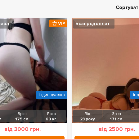
Сортуват
лава
Бєзпрєдоплат
VIP
Індивідуалка
Ін
Зріст
Вага
Вік
Зріст
у
175 см.
60 кг.
23 року
171 см.
від 3000 грн.
від 2500 грн.