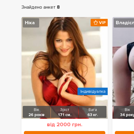
Знайдено анкет
8
Ніка
Владіс
VIP
Індивідуалка
Вік
Зріст
Вага
Вік
26 років
171 см.
63 кг.
34 рок
від 2000 грн.