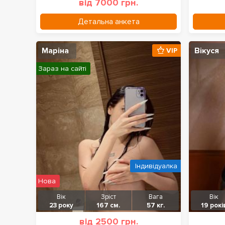
від 7000 грн.
Детальна анкета
Маріна
Вікуся
VIP
Зараз на сайті
Індивідуалка
Нова
Вік
Зріст
Вага
Вік
23 року
167 см.
57 кг.
19 рокі
від 2500 грн.