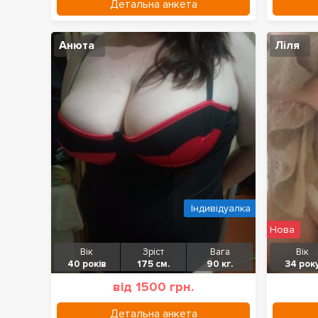
Детальна анкета
Анюта
Ліля
Індивідуалка
Нова
Вік
Зріст
Вага
Вік
40 років
175 см.
90 кг.
34 рок
від 1500 грн.
Детальна анкета