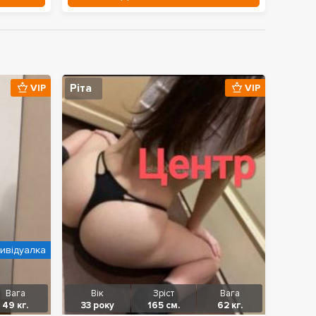
Ріта
VIP
VIP
дивідуалка
Вага
Вік
Зріст
Вага
49 кг.
33 року
165 см.
62 кг.