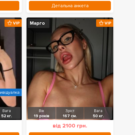
Детальна анкета
Марго
VIP
VIP
дивідуалка
Вага
Вік
Зріст
Вага
52 кг.
19 років
167 см.
50 кг.
від 2100 грн.