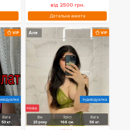
від 2500 грн.
Детальна анкета
Аля
VIP
VIP
дивідуалка
Індивідуалка
Нова
Вага
Вік
Зріст
Вага
53 кг.
23 року
166 см.
56 кг.