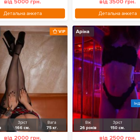
від 5000 грн.
від 3500 грн.
Детальна анкета
Детальна анкета
Аріна
VIP
Ін
Зріст
Вага
Вік
Зріст
в
166 см.
75 кг.
26 років
150 см.
від 2000 грн.
від 2500 грн.