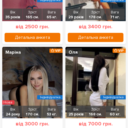
Індивідуалка
Індивідуалка
Вік
Зріст
Вага
Вік
Зріст
Вага
35 років
165 см.
65 кг.
29 років
178 см.
71 кг.
від 2500 грн.
від 3400 грн.
Детальна анкета
Детальна анкета
VIP
VIP
Маріна
Оля
Індивідуалка
Індивідуалка
Нова
Вік
Зріст
Вага
Вік
Зріст
Вага
24 року
170 см.
53 кг.
25 років
168 см.
60 кг.
від 3000 грн.
від 7000 грн.