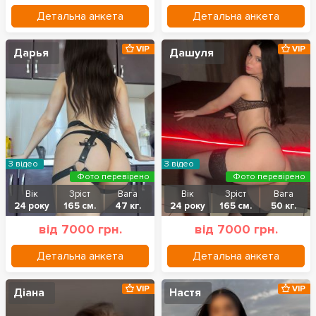
Детальна анкета
Детальна анкета
VIP
VIP
Дарья
Дашуля
З відео
З відео
Фото перевірено
Фото перевірено
Вік
Зріст
Вага
Вік
Зріст
Вага
24 року
165 см.
47 кг.
24 року
165 см.
50 кг.
від 7000 грн.
від 7000 грн.
Детальна анкета
Детальна анкета
VIP
VIP
Діана
Настя