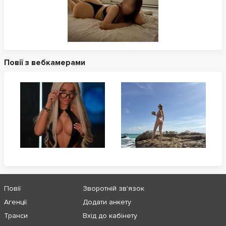
Повії з вебкамерами
Повії
Зворотній зв'язок
Агенції
Додати анкету
Транси
Вхід до кабінету