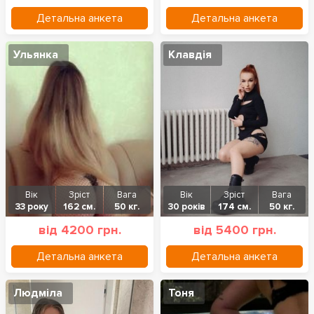
Детальна анкета
Детальна анкета
Ульянка
Клавдія
Вік
Зріст
Вага
Вік
Зріст
Вага
33 року
162 см.
50 кг.
30 років
174 см.
50 кг.
від 4200 грн.
від 5400 грн.
Детальна анкета
Детальна анкета
Людміла
Тоня