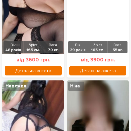
Вік
Зріст
Вага
Вік
Зріст
Вага
48 років
165 см.
70 кг.
39 років
165 см.
55 кг.
від 3600 грн.
від 3900 грн.
Детальна анкета
Детальна анкета
Надєжда
Ніна