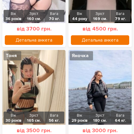
Вік
Зріст
Вага
Вік
Зріст
Вага
36 років
160 см.
70 кг.
44 року
169 см.
79 кг.
від 3700 грн.
від 4500 грн.
Детальна анкета
Детальна анкета
Тоня
Яночка
Вік
Зріст
Вага
Вік
Зріст
Вага
30 років
165 см.
56 кг.
29 років
180 см.
64 кг.
від 3500 грн.
від 3000 грн.