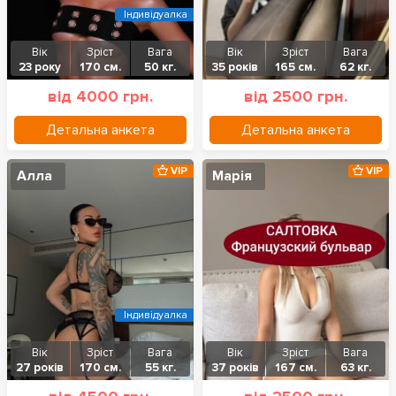
Індивідуалка
Вік
Зріст
Вага
Вік
Зріст
Вага
23 року
170 см.
50 кг.
35 років
165 см.
62 кг.
від 4000 грн.
від 2500 грн.
Детальна анкета
Детальна анкета
VIP
VIP
Алла
Марія
Індивідуалка
Вік
Зріст
Вага
Вік
Зріст
Вага
27 років
170 см.
55 кг.
37 років
167 см.
63 кг.