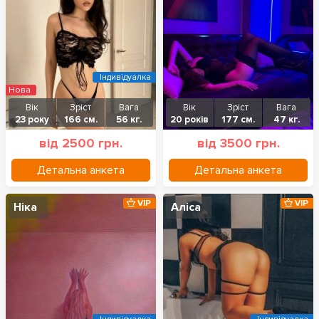
Індивідуалка
Нова
Вік
Зріст
Вага
Вік
Зріст
Вага
23 року
166 см.
56 кг.
20 років
177 см.
47 кг.
від 2500 грн.
від 3500 грн.
Детальна анкета
Детальна анкета
VIP
VIP
Ніка
Аліса