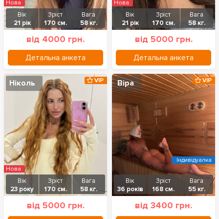
Нова
Нова
Вік
Зріст
Вага
Вік
Зріст
Вага
21 рік
170 см.
58 кг.
21 рік
170 см.
58 кг.
від 4000 грн.
від 5000 грн.
Детальна анкета
Детальна анкета
VIP
VIP
Ніколь
Віра
Індивідуалка
Нова
Вік
Зріст
Вага
Вік
Зріст
Вага
23 року
170 см.
58 кг.
36 років
168 см.
55 кг.
від 5000 грн.
від 3400 грн.