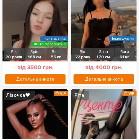
Індивідуалка
Індивідуалка
Фото перевірено
Вік
Зріст
Вага
Вік
Зріст
Вага
20 років
168 см.
55 кг.
22 року
170 см.
61 кг.
від 3500 грн.
від 4000 грн.
Детальна анкета
Детальна анкета
VIP
VIP
Лізочка❤️
Ріта