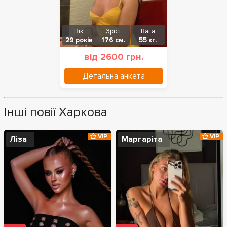
Вік
Зріст
Вага
29 років
176 см.
55 кг.
від 2600 грн.
Детальна анкета
Інші повії Харкова
VIP
VIP
Ліза
Маргаріта