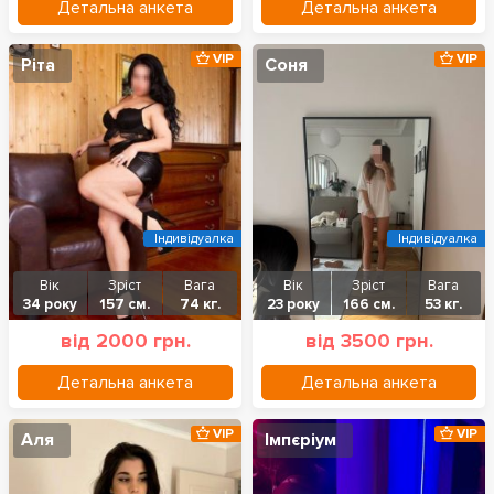
Детальна анкета
Детальна анкета
VIP
VIP
Ріта
Соня
Індивідуалка
Індивідуалка
Вік
Зріст
Вага
Вік
Зріст
Вага
34 року
157 см.
74 кг.
23 року
166 см.
53 кг.
від 2000 грн.
від 3500 грн.
Детальна анкета
Детальна анкета
VIP
VIP
Аля
Імпєріум