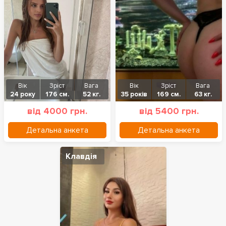
Вік
Зріст
Вага
Вік
Зріст
Вага
24 року
176 см.
52 кг.
35 років
169 см.
63 кг.
від 4000 грн.
від 5400 грн.
Детальна анкета
Детальна анкета
Клавдія