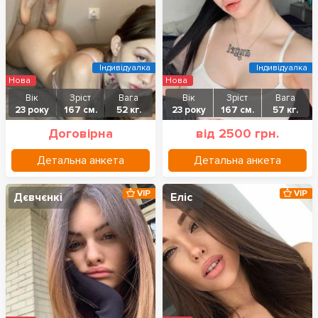
Індивідуалка
Індивідуалка
Нова
Нова
Вік
Зріст
Вага
Вік
Зріст
Вага
23 року
167 см.
52 кг.
23 року
167 см.
57 кг.
Договірна
від 2500 грн.
Детальна анкета
Детальна анкета
VIP
VIP
Дєвчєнкі
Еліс