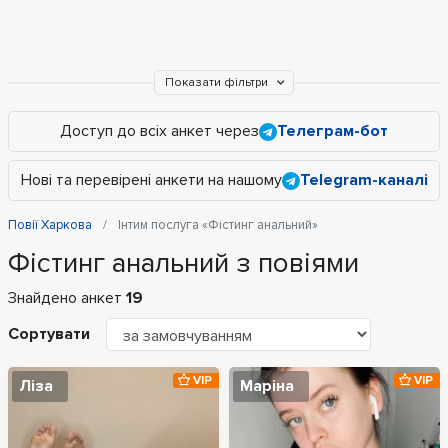
Показати фільтри
Доступ до всіх анкет через
Телеграм-бот
Нові та перевірені анкети на нашому
Telegram-каналі
Повії Харкова
Інтим послуга «Фістинг анальний»
Фістинг анальний з повіями
Знайдено анкет
19
Сортувати
VIP
VIP
Ліза
Маріна