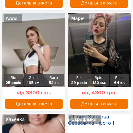
Детальна анкета
Детальна анкета
Алла
Марія
Вік
Зріст
Вага
Вік
Зріст
Вага
25 років
165 см.
52 кг.
29 років
180 см.
64 кг.
від 3800 грн.
від 4300 грн.
Детальна анкета
Детальна анкета
Ульянка
Сєрафімка