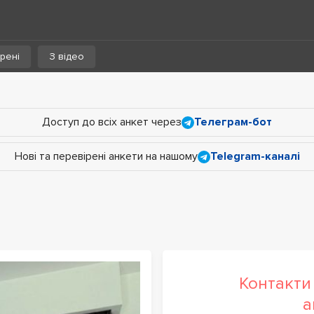
рені
З відео
Доступ до всіх анкет через
Телеграм-бот
Нові та перевірені анкети на нашому
Telegram-каналі
Контакти 
а