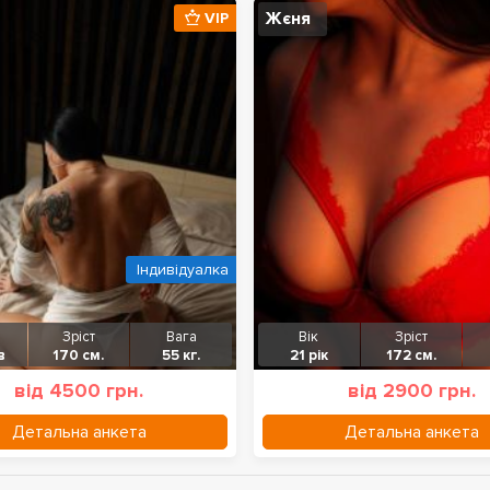
Жєня
VIP
Індивідуалка
Зріст
Вага
Вік
Зріст
в
170 см.
55 кг.
21 рік
172 см.
від 4500 грн.
від 2900 грн.
Детальна анкета
Детальна анкета