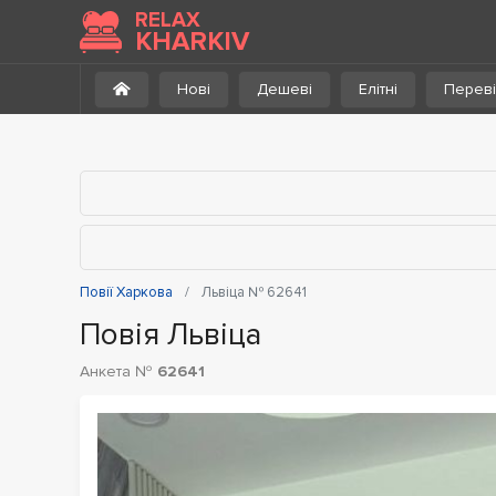
До каталогу
RELAX
KHARKIV
Нові
Дешеві
Елітні
Переві
Повії Харкова
Львіца № 62641
Повія Львіца
Анкета №
62641