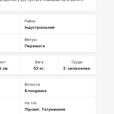
.
Район
Індустріальний
Метро
Перемога
ріст
Вага
Груди
5 см.
53 кг.
3
(
силіконова
)
Волосся
Блондинка
На тілі
Пірсинг
,
Татуювання