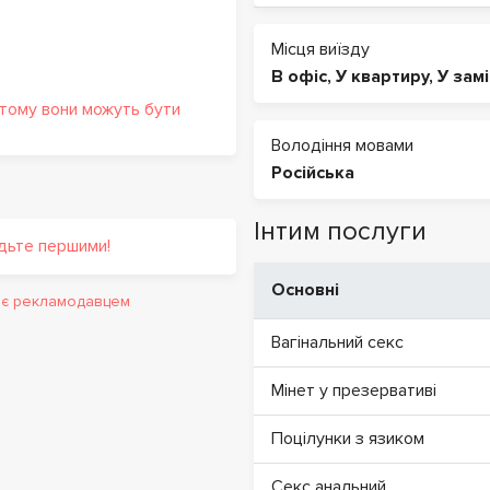
Місця виїзду
В офіс
,
У квартиру
,
У зам
 тому вони можуть бути
Володіння мовами
Російська
Інтим послуги
удьте першими!
Основні
и є рекламодавцем
Вагінальний секс
Мінет у презервативі
Поцілунки з язиком
Секс анальний