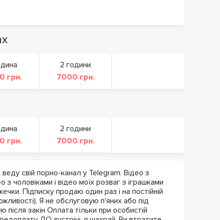
ах
одина
2 години
0 грн.
7000 грн.
одина
2 години
0 грн.
7000 грн.
 веду свій порно-канал у Telegram. Відео з
о з чоловіками і відео моїх розваг з іграшками
жечки. Підписку продаю один раз і на постійній
жливості). Я не обслуговую п'яних або під
ю після закін Оплата тільки при особистій
ередоплату ДО зустрічі, я шахрай. Ви втратите