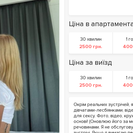
Ціна в апартамент
30 хвилин
1 г
2500 грн.
400
Ціна за виїзд
30 хвилин
1 г
2500 грн.
400
Окрім реальних зустрічей, я
дівчатами-лесбіянками, віде
для сексу. Фото, відео, кру
основі! (Оновлюю його за мо
речовинами. Я не обслугову
зустрічі. Якщо я вимагаю п