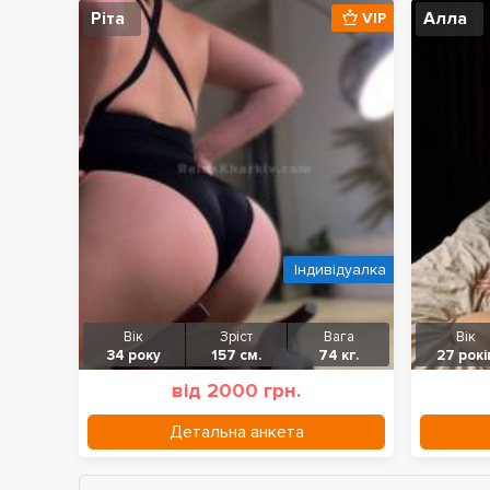
Ріта
Алла
VIP
Індивідуалка
Вік
Зріст
Вага
Вік
34 року
157 см.
74 кг.
27 рокі
від 2000 грн.
Детальна анкета