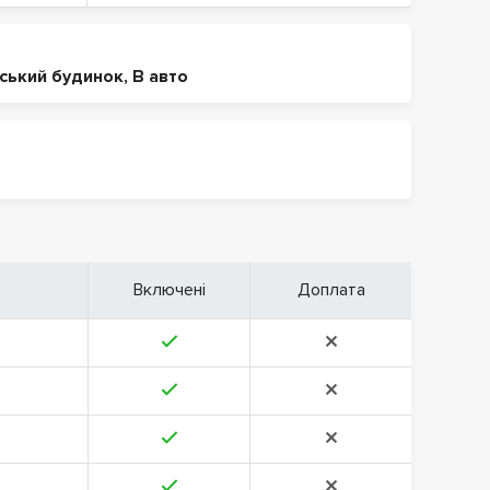
іський будинок
,
В авто
Включені
Доплата