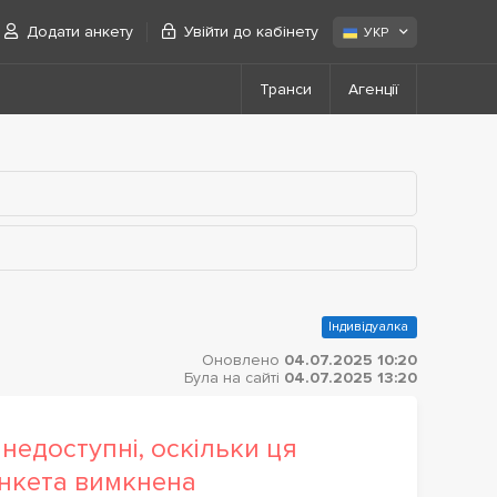
Додати анкету
Увійти до кабінету
УКР
Транси
Агенції
Індивідуалка
Оновлено
04.07.2025 10:20
Була на сайті
04.07.2025 13:20
недоступні, оскільки ця
нкета вимкнена