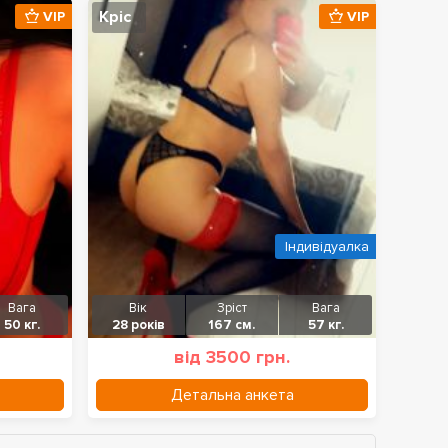
Кріс
VIP
VIP
Індивідуалка
Вага
Вік
Зріст
Вага
50 кг.
28 років
167 см.
57 кг.
від 3500 грн.
Детальна анкета