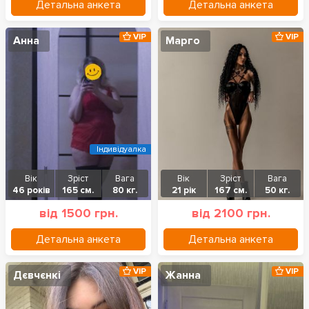
Детальна анкета
Детальна анкета
VIP
VIP
Анна
Марго
Індивідуалка
Вік
Зріст
Вага
Вік
Зріст
Вага
46 років
165 см.
80 кг.
21 рік
167 см.
50 кг.
від 1500 грн.
від 2100 грн.
Детальна анкета
Детальна анкета
VIP
VIP
Дєвчєнкі
Жанна