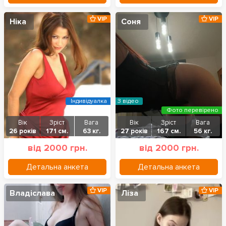
VIP
VIP
Ніка
Соня
Індивідуалка
З відео
Фото перевірено
Вік
Зріст
Вага
Вік
Зріст
Вага
26 років
171 см.
63 кг.
27 років
167 см.
56 кг.
від 2000 грн.
від 2000 грн.
Детальна анкета
Детальна анкета
VIP
VIP
Владіслава
Ліза