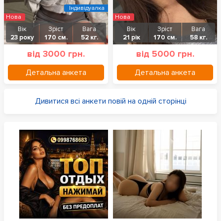
Індивідуалка
Нова
Нова
Вік
Зріст
Вага
Вік
Зріст
Вага
23 року
170 см.
52 кг.
21 рік
170 см.
58 кг.
від 3000 грн.
від 5000 грн.
Детальна анкета
Детальна анкета
Дивитися всі анкети повій на одній сторінці