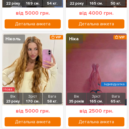
22 року
169 см.
54 кг.
22 року
165 см.
50 кг.
від 5000 грн.
від 4000 грн.
Детальна анкета
Детальна анкета
VIP
VIP
Ніколь
Ніка
Індивідуалка
Нова
Вік
Зріст
Вага
Вік
Зріст
Вага
23 року
170 см.
58 кг.
35 років
165 см.
65 кг.
від 5000 грн.
від 2500 грн.
Детальна анкета
Детальна анкета