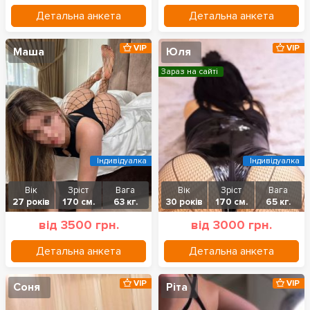
Детальна анкета
Детальна анкета
VIP
VIP
Маша
Юля
Зараз на сайті
Індивідуалка
Індивідуалка
Вік
Зріст
Вага
Вік
Зріст
Вага
27 років
170 см.
63 кг.
30 років
170 см.
65 кг.
від 3500 грн.
від 3000 грн.
Детальна анкета
Детальна анкета
VIP
VIP
Соня
Ріта