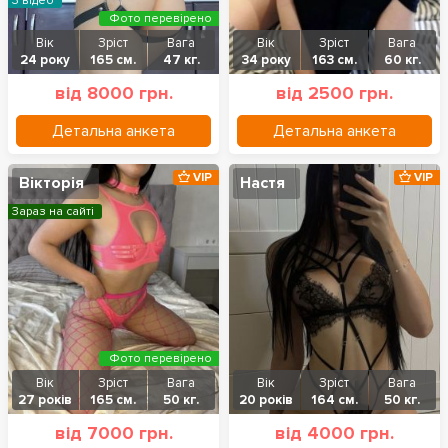
З відео
Фото перевірено
Вік
Зріст
Вага
Вік
Зріст
Вага
24 року
165 см.
47 кг.
34 року
163 см.
60 кг.
від 8000 грн.
від 2500 грн.
Детальна анкета
Детальна анкета
VIP
VIP
Вікторія
Настя
Зараз на сайті
Фото перевірено
Вік
Зріст
Вага
Вік
Зріст
Вага
27 років
165 см.
50 кг.
20 років
164 см.
50 кг.
від 7000 грн.
від 4000 грн.