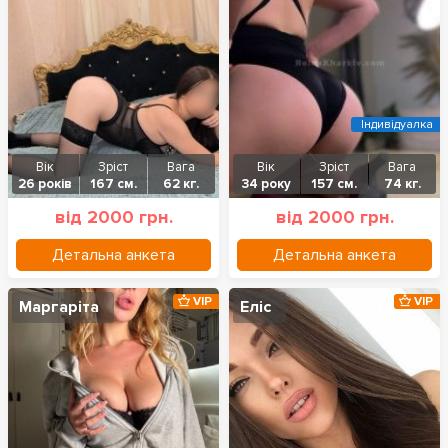
Індивідуалка
Вік
Зріст
Вага
Вік
Зріст
Вага
26 років
167 см.
62 кг.
34 року
157 см.
74 кг.
від 2000 грн.
від 2000 грн.
Детальна анкета
Детальна анкета
VIP
VIP
Маргаріта
Еліс