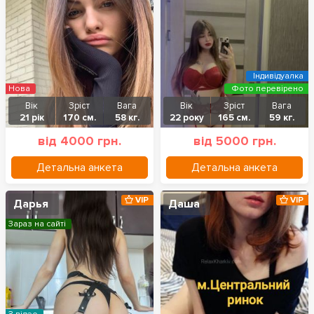
Індивідуалка
Нова
Фото перевірено
Вік
Зріст
Вага
Вік
Зріст
Вага
21 рік
170 см.
58 кг.
22 року
165 см.
59 кг.
від 4000 грн.
від 5000 грн.
Детальна анкета
Детальна анкета
VIP
VIP
Дарья
Даша
Зараз на сайті