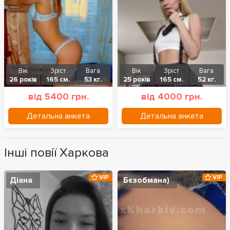
Вік
Зріст
Вага
Вік
Зріст
Вага
26 років
165 см.
53 кг.
25 років
165 см.
52 кг.
від 5400 грн.
від 4000 грн.
Детальна анкета
Детальна анкета
Інші повії Харкова
VIP
VIP
Діана
Бєзобмана)