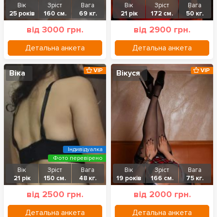
Вік
Зріст
Вага
Вік
Зріст
Вага
25 років
160 см.
69 кг.
21 рік
172 см.
50 кг.
від 3000 грн.
від 2900 грн.
Детальна анкета
Детальна анкета
VIP
VIP
Віка
Вікуся
Індивідуалка
Фото перевірено
Вік
Зріст
Вага
Вік
Зріст
Вага
21 рік
150 см.
48 кг.
19 років
166 см.
75 кг.
від 2500 грн.
від 2000 грн.
Детальна анкета
Детальна анкета