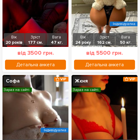
Індивідуалка
Вік
Зріст
Вага
Вік
Зріст
Вага
20 років
177 см.
47 кг.
24 року
162 см.
50 кг.
від 3500 грн.
від 5500 грн.
Детальна анкета
Детальна анкета
VIP
VIP
Софа
Жєня
Зараз на сайті
Зараз на сайті
Індивідуалка