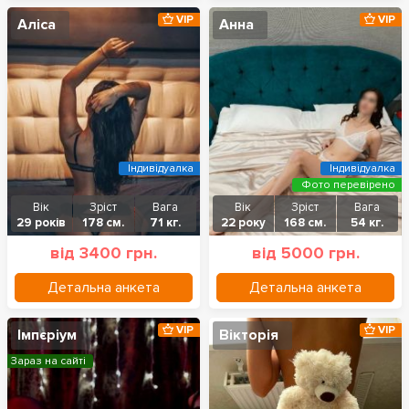
VIP
VIP
Аліса
Анна
Індивідуалка
Індивідуалка
Фото перевірено
Вік
Зріст
Вага
Вік
Зріст
Вага
29 років
178 см.
71 кг.
22 року
168 см.
54 кг.
від 3400 грн.
від 5000 грн.
Детальна анкета
Детальна анкета
VIP
VIP
Імпєріум
Вікторія
Зараз на сайті