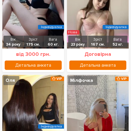
Індивідуалка
Індивідуалка
Нова
Вік
Зріст
Вага
Вік
Зріст
Вага
34 року
175 см.
60 кг.
23 року
167 см.
52 кг.
від 3000 грн.
Договірна
Детальна анкета
Детальна анкета
VIP
VIP
Оля
Мілфочка
Індивідуалка