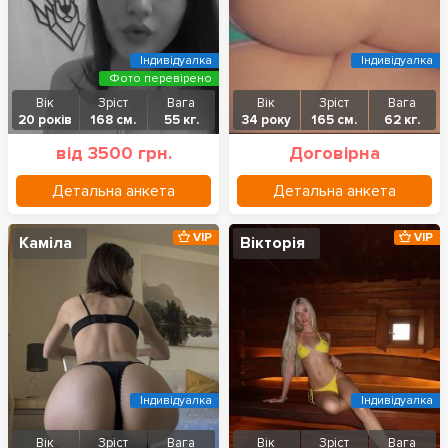
Індивідуалка
Індивідуалка
Фото перевірено
Вік
Зріст
Вага
Вік
Зріст
Вага
20 років
168 см.
55 кг.
34 року
165 см.
62 кг.
від 3500 грн.
Договірна
Детальна анкета
Детальна анкета
VIP
VIP
Каміла
Вікторія
Індивідуалка
Індивідуалка
Вік
Зріст
Вага
Вік
Зріст
Вага