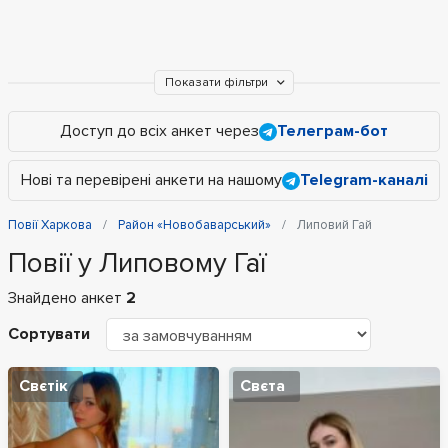
Показати фільтри
Доступ до всіх анкет через
Телеграм-бот
Нові та перевірені анкети на нашому
Telegram-каналі
Повії Харкова
Район «Новобаварський»
Липовий Гай
Повії у Липовому Гаї
Знайдено анкет
2
Сортувати
Свєтік
Свєта