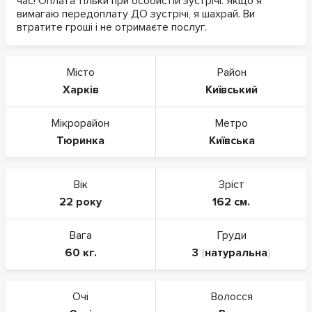
час! Оплата тільки при особистій зустрічі. Якщо я
вимагаю передоплату ДО зустрічі, я шахрай. Ви
втратите гроші і не отримаєте послуг.
Місто
Район
Харків
Київський
Мікрорайон
Метро
Тюринка
Київська
Вік
Зріст
22 року
162 см.
Вага
Груди
60 кг.
3
(
натуральна
)
Очі
Волосся