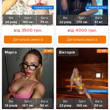
Індивідуалка
Індивідуалка
Вік
Зріст
Вага
Вік
Зріст
Вага
24 року
163 см.
75 кг.
22 року
170 см.
61 кг.
від 3500 грн.
від 4000 грн.
Детальна анкета
Детальна анкета
VIP
VIP
Марго
Вікторія
Індивідуалка
Вік
Зріст
Вага
Вік
Зріст
Вага
19 років
167 см.
50 кг.
22 року
165 см.
50 кг.