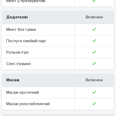
Мінет у презервативі
Додаткові
Включені
Мінет без гумки
Послуги сімейній парі
Рольові ігри
Секс іграшки
Масаж
Включені
Масаж еротичний
Масаж розслаблюючий