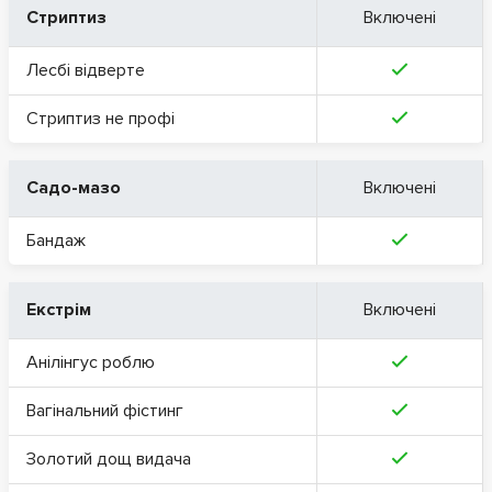
Стриптиз
Включені
Лесбі відверте
Стриптиз не профі
Садо-мазо
Включені
Бандаж
Екстрім
Включені
Анілінгус роблю
Вагінальний фістинг
Золотий дощ видача