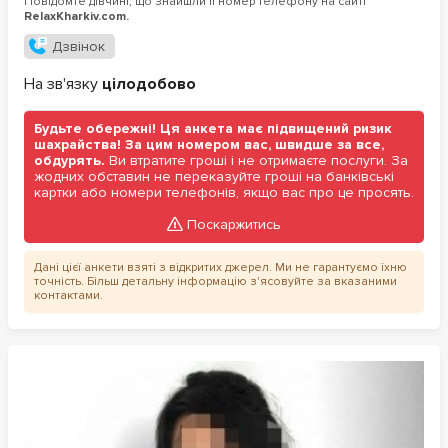
Повідомте дівчині, що знайшли її номер телефону на сайті
RelaxKharkiv.com.
Дзвінок
На зв'язку
цілодобово
Будьте обережні! Ця анкета має підвищений ризик
шахрайства! За цим номером вас, швидше за все,
обдурять.
Ви втратите гроші і не отримаєте послуги. За
жодних обставин не переказуйте гроші на банківські
картки або номери телефонів, якщо вас про це просять.
Поскаржитись
Дані цієї анкети взяті з відкритих джерел. Ми не гарантуємо їхню
точність. Більш детальну інформацію з'ясовуйте за вказаними
контактами.