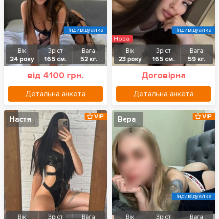
Індивідуалка
Індивідуалка
Нова
Вік
Зріст
Вага
Вік
Зріст
Вага
24 року
165 см.
52 кг.
23 року
165 см.
59 кг.
від 4100 грн.
Договірна
Детальна анкета
Детальна анкета
VIP
VIP
Настя
Вєра
Індивідуалка
Вік
Зріст
Вага
Вік
Зріст
Вага