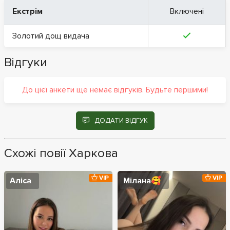
Екстрім
Включені
Золотий дощ видача
Відгуки
До цієї анкети ще немає відгуків. Будьте першими!
ДОДАТИ ВІДГУК
Схожі повії Харкова
VIP
VIP
Аліса
Мілана🥰