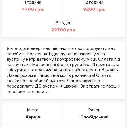
1 година
2 години
4700 грн.
9200 грн.
6 годин
22700 грн.
Я молода й енергійна дівчина, готова подарувати вам
незабутні враження. Індивідуально запрошую на
зустріч у непримітному і комфортному місці. Оплата під
час зустрічі. Мої реальні фото, груди 5ка. Я пристрасна
і відкрита, готова виконати твої найпотаємніші бажання.
Давай разом втілимо твої мрії в реальність! Оплата
тільки при особистій зустрічі. Якщо я вимагаю
передоплату ДО зустрічі, я шахрай. Ви втратите гроші і
не отримаєте послуг.
Місто
Район
Харків
Слобідський