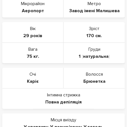
Мікрорайон
Метро
Аеропорт
Завод імені Малишева
Вік
Зріст
29 років
170 см.
Вага
Груди
75 кг.
1
(
натуральна
)
Очі
Волосся
Каріє
Брюнетка
Інтимна стрижка
Повна депіляція
Місця виїзду
У квартиру
,
У лазню/сауну
,
У готель