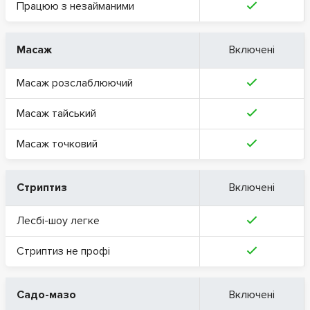
Працюю з незайманими
Масаж
Включені
Масаж розслаблюючий
Масаж тайський
Масаж точковий
Стриптиз
Включені
Лесбі-шоу легке
Стриптиз не профі
Садо-мазо
Включені