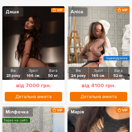
VIP
VIP
Даша
Аліса
Індивідуалка
Вік
Зріст
Вага
Вік
Зріст
Вага
23 року
166 см.
50 кг.
24 року
165 см.
52 кг.
від 7000 грн.
від 4100 грн.
Детальна анкета
Детальна анкета
VIP
VIP
Мілфочка
Марія
Зараз на сайті