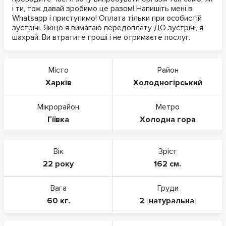
і ти, тож давай зробимо це разом! Напишіть мені в
Whatsapp і приступимо! Оплата тільки при особистій
зустрічі. Якщо я вимагаю передоплату ДО зустрічі, я
шахрай. Ви втратите гроші і не отримаєте послуг.
Місто
Район
Харків
Холодногірський
Мікрорайон
Метро
Гіївка
Холодна гора
Вік
Зріст
22 року
162 см.
Вага
Груди
60 кг.
2
(
натуральна
)