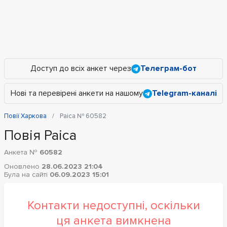
Доступ до всіх анкет через
Телеграм-бот
Нові та перевірені анкети на нашому
Telegram-каналі
Повії Харкова
Раіса № 60582
Повія Раіса
Анкета №
60582
Оновлено
28.06.2023 21:04
Була на сайті
06.09.2023 15:01
Контакти недоступні, оскільки
ця анкета вимкнена