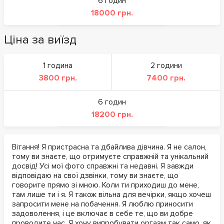
6 годин
18000 грн.
Ціна за виїзд
1 година
2 години
3800 грн.
7400 грн.
6 годин
18200 грн.
Вітання! Я пристрасна та дбайлива дівчина. Я не салон,
тому ви знаєте, що отримуєте справжній та унікальний
досвід! Усі мої фото справжні та недавні. Я завжди
відповідаю на свої дзвінки, тому ви знаєте, що
говорите прямо зі мною. Коли ти приходиш до мене,
там лише ти і я. Я також вільна для вечірки, якщо хочеш
запросити мене на побачення. Я люблю приносити
задоволення, і це включає в себе те, що ви добре
проводите час. Я хочу випробувати оргазм так само, як