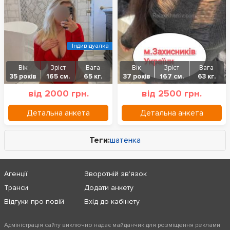
Індивідуалка
Вік
Зріст
Вага
Вік
Зріст
Вага
35 років
165 см.
65 кг.
37 років
167 см.
63 кг.
від 2000 грн.
від 2500 грн.
Детальна анкета
Детальна анкета
Теги:
шатенка
Агенції
Зворотній зв'язок
Транси
Додати анкету
Відгуки про повій
Вхід до кабінету
Адміністрація сайту виключно надає майданчик для розміщення реклами