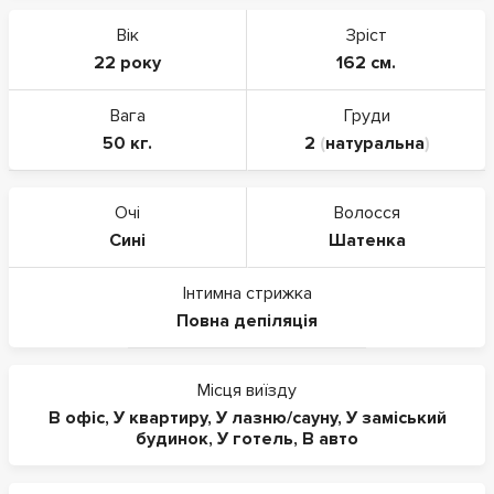
Вік
Зріст
22 року
162 см.
Вага
Груди
50 кг.
2
(
натуральна
)
Очі
Волосся
Сині
Шатенка
Інтимна стрижка
Повна депіляція
Місця виїзду
В офіс
,
У квартиру
,
У лазню/сауну
,
У заміський
будинок
,
У готель
,
В авто