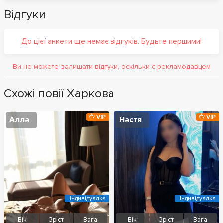
Відгуки
До цієї анкети ще немає відгуків. Будьте першими!
Ви не можете залишати відгуки, оскільки є рекламодавцем
Схожі повії Харкова
VIP
VIP
Алла
Настя
Індивідуалка
Індивідуалка
Вік
Зріст
Вага
Вік
Зріст
Вага