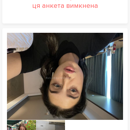
ця анкета вимкнена