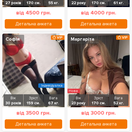
27 років
170 см.
55 кг.
22 року
170 см.
61 кг.
від 4500 грн.
від 4000 грн.
Детальна анкета
Детальна анкета
VIP
VIP
Софія
Маргаріта
Індивідуалка
Нова
Вік
Зріст
Вага
Вік
Зріст
Вага
30 років
159 см.
67 кг.
23 року
170 см.
52 кг.
від 3500 грн.
від 3000 грн.
Детальна анкета
Детальна анкета