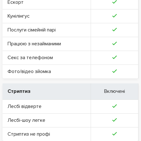
Ескорт
Кунілінгус
Послуги сімейній парі
Працюю з незайманими
Секс за телефоном
Фото/відео зйомка
Стриптиз
Включені
Лесбі відверте
Лесбі-шоу легке
Стриптиз не профі