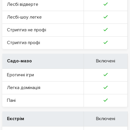
Лесбі відверте
Лесбі-шоу легке
Стриптиз не профі
Стриптиз профі
Садо-мазо
Включені
Еротичні ігри
Легка домінація
Пані
Екстрім
Включені