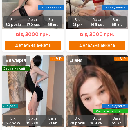
Індивідуалка
Індивідуалка
Вік
Зріст
Вага
Вік
Зріст
Вага
30 років
170 см.
65 кг.
21 рік
165 см.
65 кг.
від 3000 грн.
від 3000 грн.
Детальна анкета
Детальна анкета
VIP
VIP
Вяалєрія
Діана
Зараз на сайті
З відео
Індивідуалка
Фото перевірено
Вік
Зріст
Вага
Вік
Зріст
Вага
22 року
155 см.
50 кг.
20 років
168 см.
55 кг.