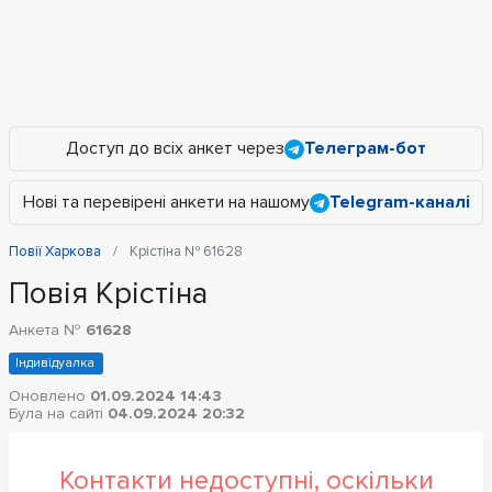
Доступ до всіх анкет через
Телеграм-бот
Нові та перевірені анкети на нашому
Telegram-каналі
Повії Харкова
Крістіна № 61628
Повія Крістіна
Анкета №
61628
Індивідуалка
Оновлено
01.09.2024 14:43
Була на сайті
04.09.2024 20:32
Контакти недоступні, оскільки