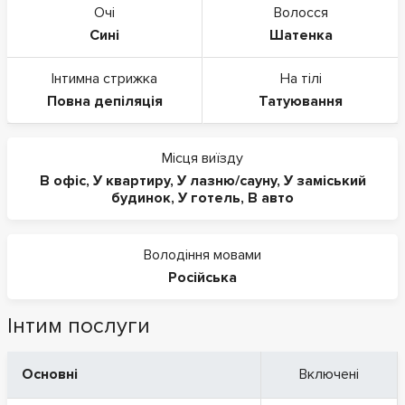
Очі
Волосся
Сині
Шатенка
Інтимна стрижка
На тілі
Повна депіляція
Татуювання
Місця виїзду
В офіс
,
У квартиру
,
У лазню/сауну
,
У заміський
будинок
,
У готель
,
В авто
Володіння мовами
Російська
Інтим послуги
Основні
Включені