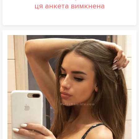
ця анкета вимкнена