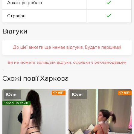
Анілінгус роблю
Страпон
Відгуки
До цієї анкети ще немає відгуків. Будьте першими!
Ви не можете залишати відгуки, оскільки є рекламодавцем
Схожі повії Харкова
VIP
VIP
Юля
Юля
Зараз на сайті