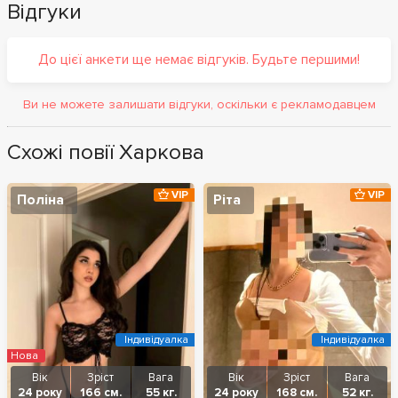
Відгуки
До цієї анкети ще немає відгуків. Будьте першими!
Ви не можете залишати відгуки, оскільки є рекламодавцем
Схожі повії Харкова
VIP
VIP
Поліна
Ріта
Індивідуалка
Індивідуалка
Нова
Вік
Зріст
Вага
Вік
Зріст
Вага
24 року
166 см.
55 кг.
24 року
168 см.
52 кг.