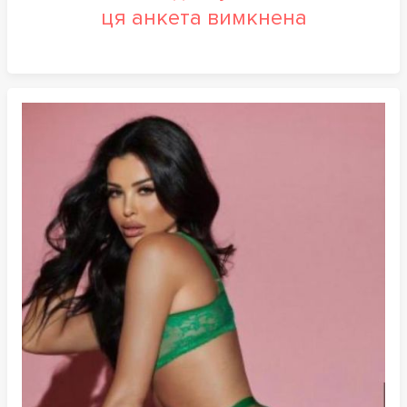
ця анкета вимкнена