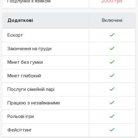
Поцілунки з язиком
2000 грн.
Додаткові
Включені
Ескорт
Закінчення на груди
Мінет без гумки
Мінет глибокий
Послуги сімейній парі
Працюю з незайманими
Рольові ігри
Фейсіттинг