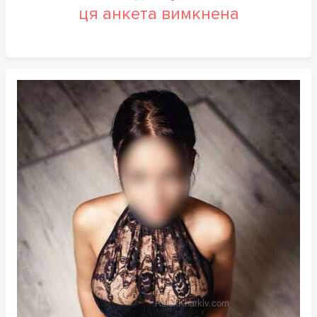
ця анкета вимкнена