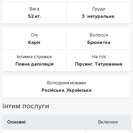
Вага
Груди
52 кг.
3
(
натуральна
)
Очі
Волосся
Каріє
Брюнетка
Інтимна стрижка
На тілі
Повна депіляція
Пірсинг
,
Татуювання
Володіння мовами
Російська
,
Українська
Інтим послуги
Основні
Включені