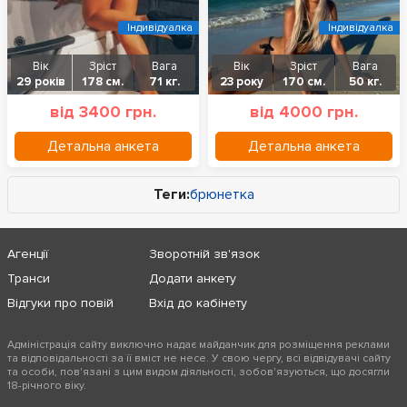
Індивідуалка
Індивідуалка
Вік
Зріст
Вага
Вік
Зріст
Вага
29 років
178 см.
71 кг.
23 року
170 см.
50 кг.
від 3400 грн.
від 4000 грн.
Детальна анкета
Детальна анкета
Теги:
брюнетка
Агенції
Зворотній зв'язок
Транси
Додати анкету
Відгуки про повій
Вхід до кабінету
Адміністрація сайту виключно надає майданчик для розміщення реклами
та відповідальності за її вміст не несе. У свою чергу, всі відвідувачі сайту
та особи, пов'язані з цим видом діяльності, зобов'язуються, що досягли
18-річного віку.