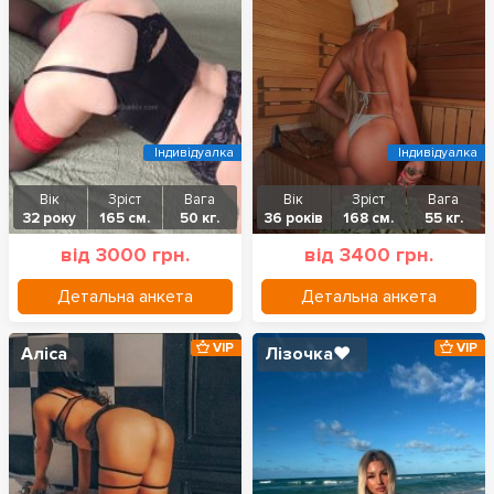
Індивідуалка
Індивідуалка
Вік
Зріст
Вага
Вік
Зріст
Вага
32 року
165 см.
50 кг.
36 років
168 см.
55 кг.
від 3000 грн.
від 3400 грн.
Детальна анкета
Детальна анкета
VIP
VIP
Аліса
Лізочка❤️