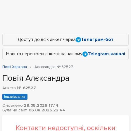
Доступ до всіх анкет через
Телеграм-бот
Нові та перевірені анкети на нашому
Telegram-каналі
Повії Харкова
Алєксандра № 62527
Повія Алєксандра
Анкета №
62527
Індивідуалка
Оновлено
28.05.2025 17:14
Була на сайті
06.08.2026 22:44
Контакти недоступні, оскільки