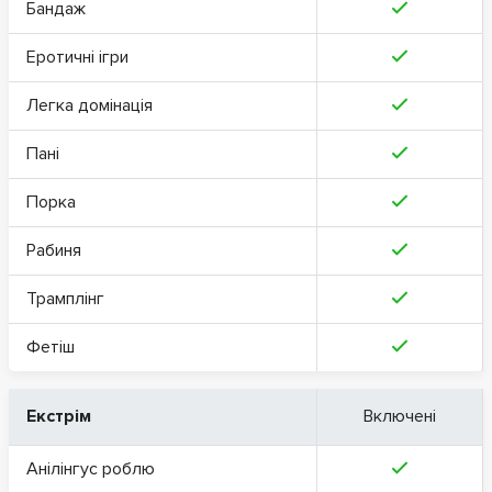
Бандаж
Еротичні ігри
Легка домінація
Пані
Порка
Рабиня
Трамплінг
Фетіш
Екстрім
Включені
Анілінгус роблю