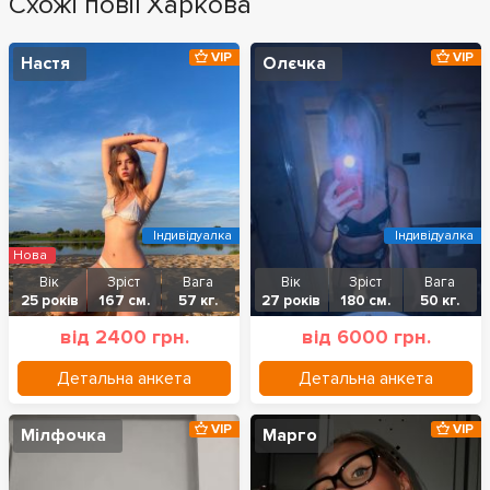
Схожі повії Харкова
VIP
VIP
Настя
Олєчка
Індивідуалка
Індивідуалка
Нова
Вік
Зріст
Вага
Вік
Зріст
Вага
25 років
167 см.
57 кг.
27 років
180 см.
50 кг.
від 2400 грн.
від 6000 грн.
Детальна анкета
Детальна анкета
VIP
VIP
Мілфочка
Марго