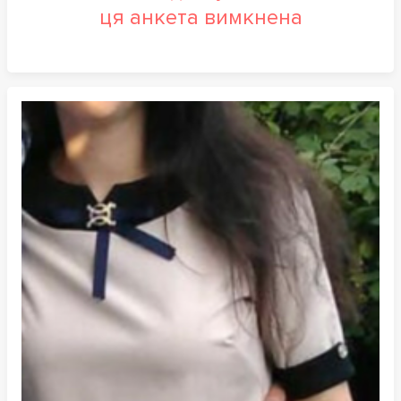
ця анкета вимкнена