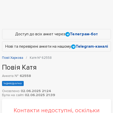
Доступ до всіх анкет через
Телеграм-бот
Нові та перевірені анкети на нашому
Telegram-каналі
Повії Харкова
Катя № 62558
Повія Катя
Анкета №
62558
Індивідуалка
Оновлено
02.06.2025 21:24
Була на сайті
02.06.2025 21:39
Контакти недоступні, оскільки