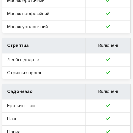
Масаж еротичний
Масаж професійний
Масаж урологічний
Стриптиз
Включені
Лесбі відверте
Стриптиз профі
Садо-мазо
Включені
Еротичні ігри
Пані
Порка