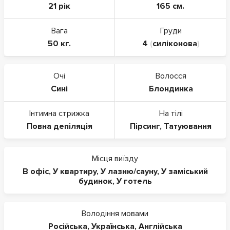
21 рік
165 см.
Вага
Груди
50 кг.
4
(
силіконова
)
Очі
Волосся
Сині
Блондинка
Інтимна стрижка
На тілі
Повна депіляція
Пірсинг
,
Татуювання
Місця виїзду
В офіс
,
У квартиру
,
У лазню/сауну
,
У заміський
будинок
,
У готель
Володіння мовами
Російська
,
Українська
,
Англійська