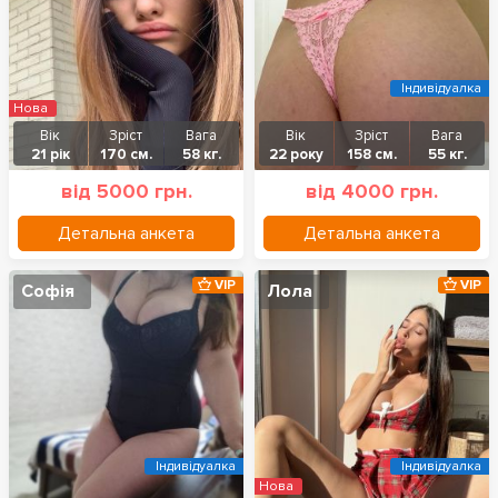
Індивідуалка
Нова
Вік
Зріст
Вага
Вік
Зріст
Вага
21 рік
170 см.
58 кг.
22 року
158 см.
55 кг.
від 5000 грн.
від 4000 грн.
Детальна анкета
Детальна анкета
VIP
VIP
Софія
Лола
Індивідуалка
Індивідуалка
Нова