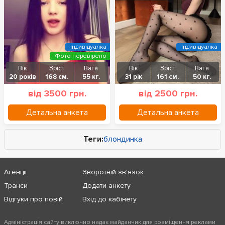
Індивідуалка
Індивідуалка
Фото перевірено
Вік
Зріст
Вага
Вік
Зріст
Вага
20 років
168 см.
55 кг.
31 рік
161 см.
50 кг.
від 3500 грн.
від 2500 грн.
Детальна анкета
Детальна анкета
Теги:
блондинка
Агенції
Зворотній зв'язок
Транси
Додати анкету
Відгуки про повій
Вхід до кабінету
Адміністрація сайту виключно надає майданчик для розміщення реклами