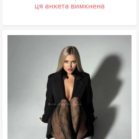
ця анкета вимкнена