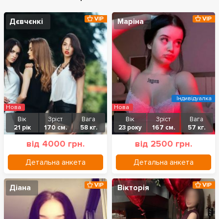
VIP
VIP
Дєвчєнкі
Маріна
Індивідуалка
Нова
Нова
Вік
Зріст
Вага
Вік
Зріст
Вага
21 рік
170 см.
58 кг.
23 року
167 см.
57 кг.
від 4000 грн.
від 2500 грн.
Детальна анкета
Детальна анкета
VIP
VIP
Діана
Вікторія