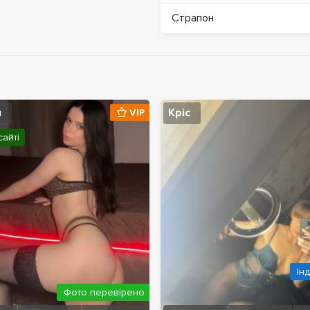
Страпон
я
Кріс
VIP
сайті
Ін
Фото перевірено