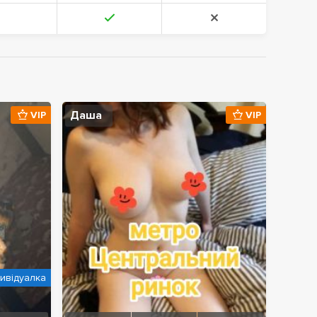
Даша
VIP
VIP
дивідуалка