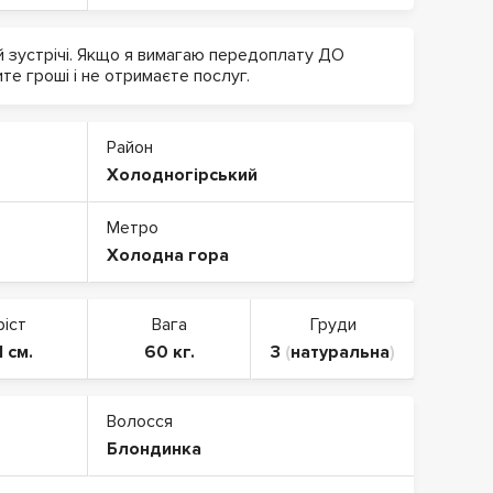
й зустрічі. Якщо я вимагаю передоплату ДО
ите гроші і не отримаєте послуг.
Район
Холодногірський
Метро
Холодна гора
ріст
Вага
Груди
1 см.
60 кг.
3
(
натуральна
)
Волосся
Блондинка