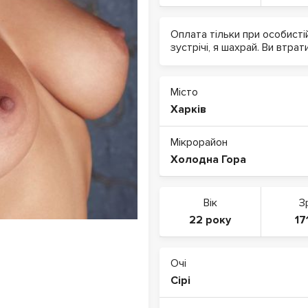
Оплата тільки при особисті
зустрічі, я шахрай. Ви втрат
Місто
Харків
Мікрорайон
Холодна Гора
Вік
З
22 року
17
Очі
Сірі