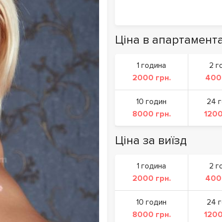
Ціна в апартамент
1 година
2 г
2000 грн.
400
10 годин
24 
8000 грн.
1200
Ціна за виїзд
1 година
2 г
2000 грн.
400
10 годин
24 
8000 грн.
1200