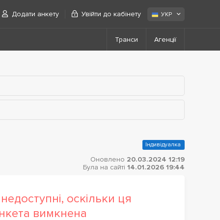
Додати анкету
Увійти до кабінету
УКР
Транси
Агенції
Індивідуалка
Оновлено
20.03.2024 12:19
Була на сайті
14.01.2026 19:44
недоступні, оскільки ця
нкета вимкнена