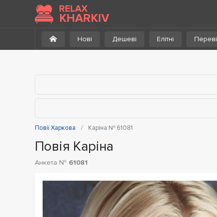
До каталогу
RELAX
KHARKIV
Нові
Дешеві
Елітні
Переві
Повії Харкова
Каріна № 61081
Повія Каріна
Анкета №
61081