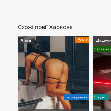
Схожі повії Харкова
Аліса
Дашул
VIP
Зараз на 
Індивідуалка
З відео