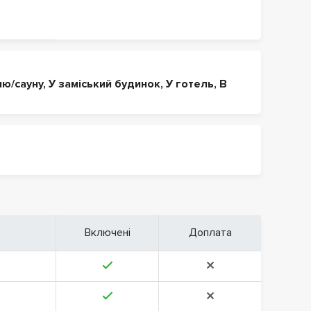
ню/сауну
,
У заміський будинок
,
У готель
,
В
Включені
Доплата