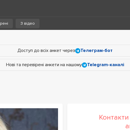
рені
З відео
Доступ до всіх анкет через
Телеграм-бот
Нові та перевірені анкети на нашому
Telegram-каналі
Контакти 
а