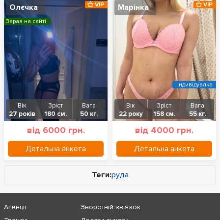
VIP
VIP
Олєчка
Марінка
Зараз на сайті
Індивідуалка
Вік
Зріст
Вага
Вік
Зріст
Вага
27 років
180 см.
50 кг.
22 року
158 см.
55 кг.
від 6000 грн.
від 4000 грн.
Детальна анкета
Детальна анкета
Теги:
руда
Агенції
Зворотній зв'язок