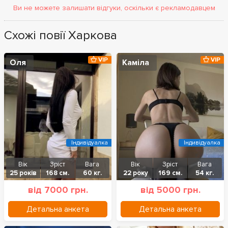
Ви не можете залишати відгуки, оскільки є рекламодавцем
Схожі повії Харкова
VIP
VIP
Оля
Каміла
Індивідуалка
Індивідуалка
Вік
Зріст
Вага
Вік
Зріст
Вага
25 років
168 см.
60 кг.
22 року
169 см.
54 кг.
від 7000 грн.
від 5000 грн.
Детальна анкета
Детальна анкета