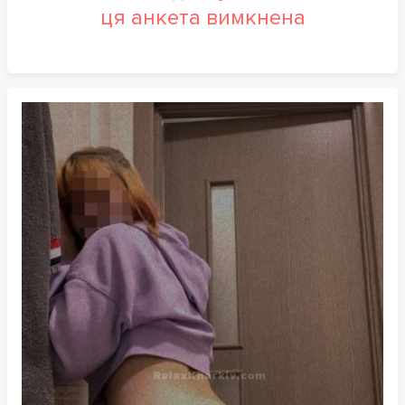
ця анкета вимкнена