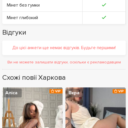
Мінет без гумки
Мінет глибокий
Відгуки
До цієї анкети ще немає відгуків. Будьте першими!
Ви не можете залишати відгуки, оскільки є рекламодавцем
Схожі повії Харкова
VIP
VIP
Аліса
Вєра