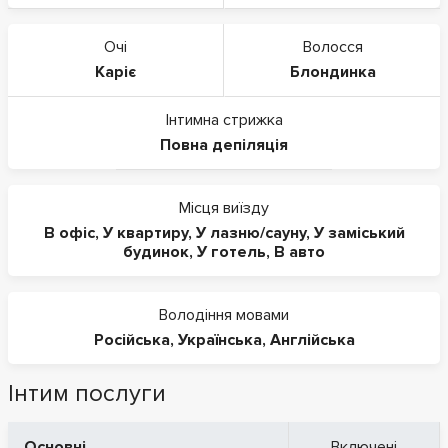
Очі
Волосся
Каріє
Блондинка
Інтимна стрижка
Повна депіляція
Місця виїзду
В офіс
,
У квартиру
,
У лазню/сауну
,
У заміський
будинок
,
У готель
,
В авто
Володіння мовами
Російська
,
Українська
,
Англійська
Інтим послуги
Основні
Включені