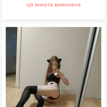
ця анкета вимкнена