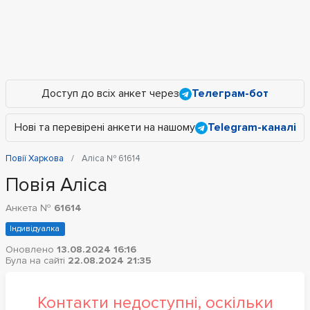
Доступ до всіх анкет через
Телеграм-бот
Нові та перевірені анкети на нашому
Telegram-каналі
Повії Харкова
Аліса № 61614
Повія Аліса
Анкета №
61614
Індивідуалка
Оновлено
13.08.2024 16:16
Була на сайті
22.08.2024 21:35
Контакти недоступні, оскільки