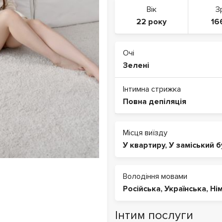
Вік
З
22 року
16
Очі
Зелені
Інтимна стрижка
Повна депіляція
Місця виїзду
У квартиру
,
У заміський 
Володіння мовами
Російська
,
Українська
,
Ні
Інтим послуги