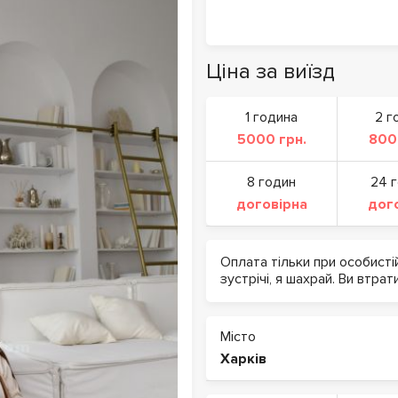
Ціна за виїзд
1 година
2 г
5000 грн.
800
8 годин
24 
договірна
дог
Оплата тільки при особисті
зустрічі, я шахрай. Ви втрат
Місто
Харків