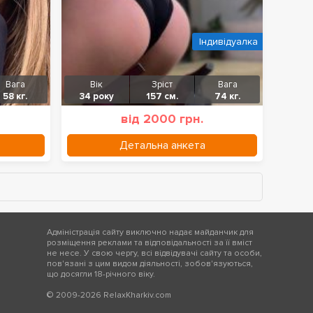
Індивідуалка
Вага
Вік
Зріст
Вага
58 кг.
34 року
157 см.
74 кг.
від 2000 грн.
Детальна анкета
Адміністрація сайту виключно надає майданчик для
розміщення реклами та відповідальності за її вміст
не несе. У свою чергу, всі відвідувачі сайту та особи,
пов'язані з цим видом діяльності, зобов'язуються,
що досягли 18-річного віку.
© 2009-2026 RelaxKharkiv.com