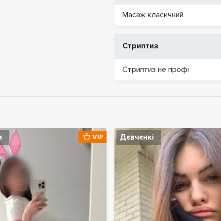
Масаж класичний
Стриптиз
Стриптиз не профі
я
Дєвчєнкі
VIP