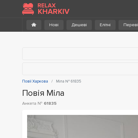
До каталогу
RELAX
KHARKIV
Нові
Дешеві
Елітні
Переві
Повії Харкова
Міла № 61835
Повія Міла
Анкета №
61835