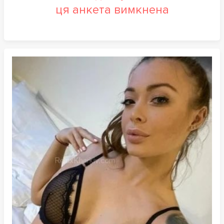
ця анкета вимкнена