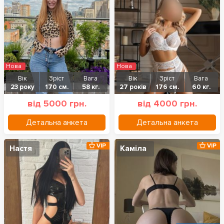
Нова
Нова
Вік
Зріст
Вага
Вік
Зріст
Вага
23 року
170 см.
58 кг.
27 років
176 см.
60 кг.
від 5000 грн.
від 4000 грн.
Детальна анкета
Детальна анкета
VIP
VIP
Настя
Каміла