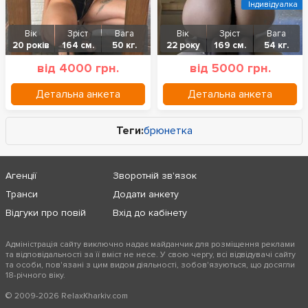
Індивідуалка
Вік
Зріст
Вага
Вік
Зріст
Вага
20 років
164 см.
50 кг.
22 року
169 см.
54 кг.
від 4000 грн.
від 5000 грн.
Детальна анкета
Детальна анкета
Теги:
брюнетка
Агенції
Зворотній зв'язок
Транси
Додати анкету
Відгуки про повій
Вхід до кабінету
Адміністрація сайту виключно надає майданчик для розміщення реклами
та відповідальності за її вміст не несе. У свою чергу, всі відвідувачі сайту
та особи, пов'язані з цим видом діяльності, зобов'язуються, що досягли
18-річного віку.
© 2009-2026 RelaxKharkiv.com