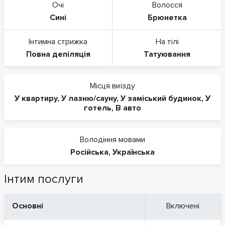
Очі
Волосся
Сині
Брюнетка
Інтимна стрижка
На тілі
Повна депіляція
Татуювання
Місця виїзду
У квартиру
,
У лазню/сауну
,
У заміський будинок
,
У
готель
,
В авто
Володіння мовами
Російська
,
Українська
Інтим послуги
Основні
Включені