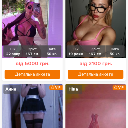
Вік
Зріст
Вага
Вік
Зріст
Вага
22 року
167 см.
50 кг.
19 років
167 см.
50 кг.
від 5000 грн.
від 2100 грн.
Детальна анкета
Детальна анкета
VIP
VIP
Анна
Ніка