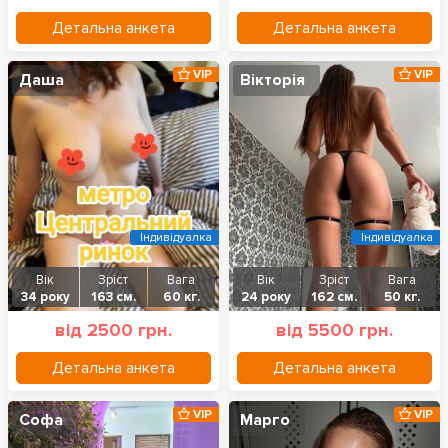
Детальна анкета
Детальна анкета
VIP
VIP
Даша
Вікторія
Індивідуалка
Індивідуалка
Вік
Зріст
Вага
Вік
Зріст
Вага
34 року
163 см.
60 кг.
24 року
162 см.
50 кг.
від 2500 грн.
від 5500 грн.
Детальна анкета
Детальна анкета
VIP
VIP
Софа
Марго