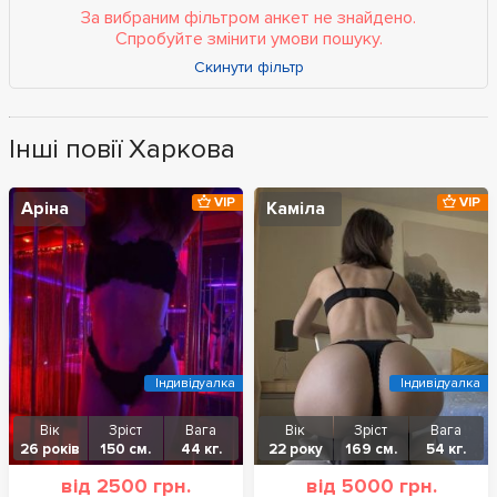
За вибраним фільтром анкет не знайдено.
Спробуйте змінити умови пошуку.
Скинути фільтр
Інші повії Харкова
VIP
VIP
Аріна
Каміла
Індивідуалка
Індивідуалка
Вік
Зріст
Вага
Вік
Зріст
Вага
26 років
150 см.
44 кг.
22 року
169 см.
54 кг.
від 2500 грн.
від 5000 грн.