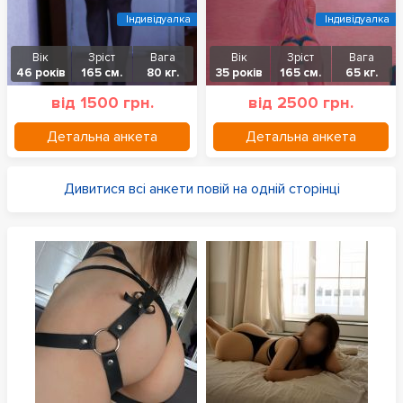
Індивідуалка
Індивідуалка
Вік
Зріст
Вага
Вік
Зріст
Вага
46 років
165 см.
80 кг.
35 років
165 см.
65 кг.
від 1500 грн.
від 2500 грн.
Детальна анкета
Детальна анкета
Дивитися всі анкети повій на одній сторінці